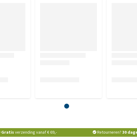
Gratis
verzending vanaf € 69,-
Retourneren?
30 dag