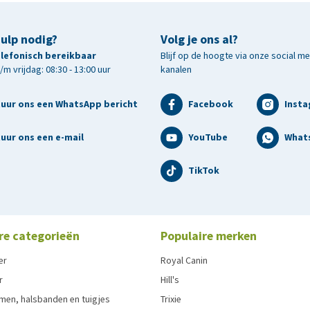
hulp nodig?
Volg je ons al?
telefonisch bereikbaar
Blijf op de hoogte via onze social m
m vrijdag: 08:30 - 13:00 uur
kanalen
tuur ons een WhatsApp bericht
Facebook
Inst
uur ons een e-mail
YouTube
What
TikTok
re categorieën
Populaire merken
er
Royal Canin
r
Hill's
men, halsbanden en tuigjes
Trixie