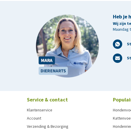
Heb je 
Wij zijn 
Maandag t/
S
St
Service & contact
Populai
Klantenservice
Hondenvo
Account
Kattenvoe
Verzending & Bezorging
Hondenrie