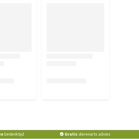
en
bedenktijd
Gratis
dierenarts advies