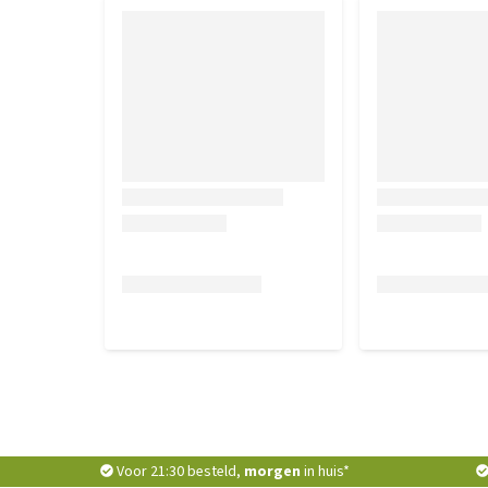
Voor 21:30 besteld,
morgen
in huis*