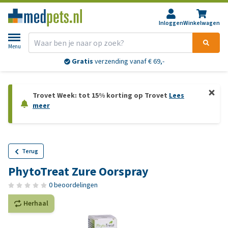
Inloggen
Winkelwagen
Menu
Gratis
verzending vanaf € 69,-
Trovet Week: tot 15% korting op Trovet
Lees
meer
Terug
PhytoTreat Zure Oorspray
0 beoordelingen
Herhaal