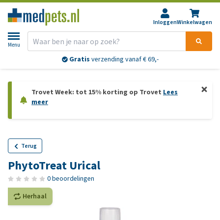
Inloggen
Winkelwagen
Menu
Gratis
verzending vanaf € 69,-
Trovet Week: tot 15% korting op Trovet
Lees
meer
Terug
PhytoTreat Urical
0 beoordelingen
Herhaal