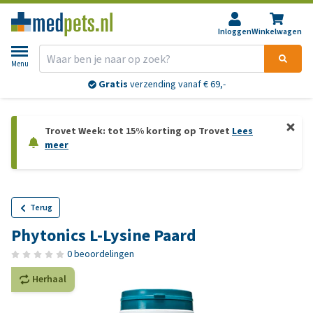
Inloggen
Winkelwagen
Menu
Gratis
verzending vanaf € 69,-
Trovet Week: tot 15% korting op Trovet
Lees
meer
Terug
Phytonics L-Lysine Paard
0 beoordelingen
Herhaal