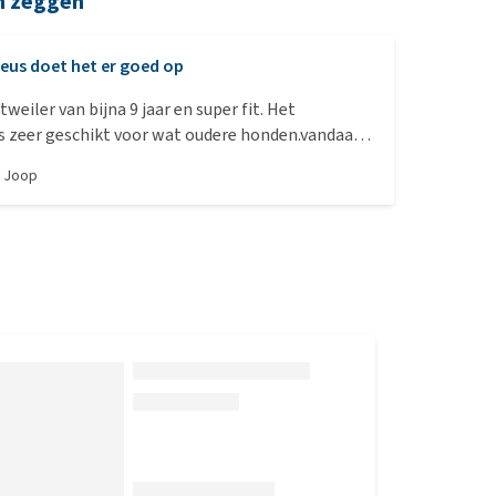
n zeggen
eus doet het er goed op
tweiler van bijna 9 jaar en super fit. Het
s zeer geschikt voor wat oudere honden.vandaar
an ook krijgt van mij.
r
Joop