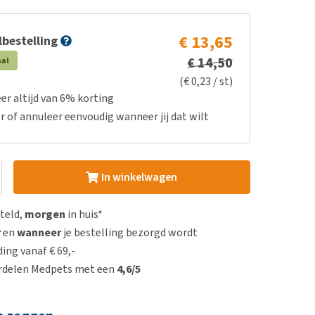
€ 13,65
bestelling
€ 14,50
aal
(€ 0,23 / st)
er altijd van 6% korting
r of annuleer eenvoudig wanneer jij dat wilt
In winkelwagen
steld,
morgen
in huis*
r
en
wanneer
je bestelling bezorgd wordt
ing vanaf € 69,-
rdelen Medpets met een
4,6/5