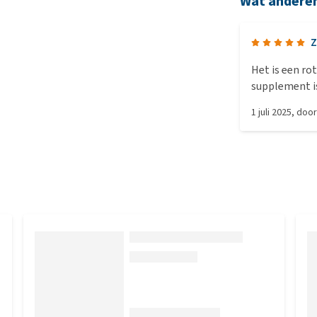
Wat andere
Z
Het is een rot
supplement i
dat Zeus dit d
1 juli 2025
, doo