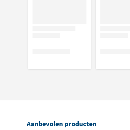
Inhoud
60 tabletten
Samenstelling
Vitamine A 700.000 IE/kg, vitamine D3 80.000 IE/kg
770 mg/kg, vitamine B6 77 mg/kg, vitamine B12 18
mg/kg, foliumzuur 27 mg/kg, biotine 900 mcg/kg, p
mg/kg, E5 mangaan 67 mg/kg, E6 zink 2240 mg/kg,
Aanbevolen producten