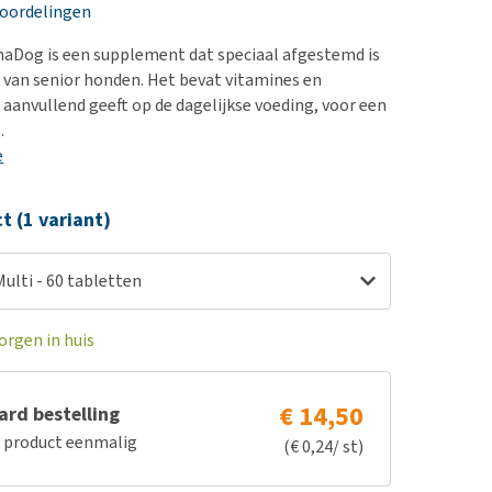
erproblemen
nd te zwaar wordt?
eoordelingen
derdom en dementie
lp! Mijn hond plast in
aDog is een supplement dat speciaal afgestemd is
is. Wat nu?
ergewicht en conditie
 van senior honden. Het bevat vitamines en
kijk alles
 aanvullend geeft op de dagelijkse voeding, voor een
ieren, pezen en botten
.
uchtbaarheid
e
kijk alles
ct (1 variant)
lti - 60 tabletten
orgen in huis
€ 14,50
rd bestelling
e product eenmalig
(€ 0,24/ st)