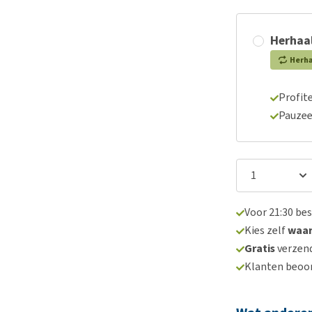
Herhaal
Herh
Profite
Pauzee
Voor 21:30 be
Kies zelf
waa
Gratis
verzend
Klanten beoo