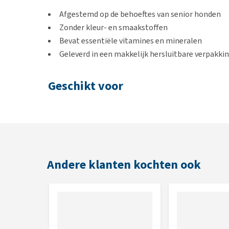
Afgestemd op de behoeftes van senior honden
Zonder kleur- en smaakstoffen
Bevat essentiële vitamines en mineralen
Geleverd in een makkelijk hersluitbare verpakki
Geschikt voor
Honden vanaf 18 maanden leeftijd, maar in het bijz
Gebruik
Honden < 4 kg: 0,5 tablet per dag
Andere klanten kochten ook
Honden 4 tot 20 kg: 1 tablet per dag
Honden > 20 kg: 2 tabletten per dag
Vanwege het hogere gehalte aan vitamine D3, jodiu
supplement niet meer dan 2,5% van de dagelijkse v