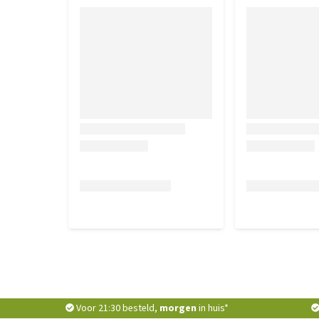
Voor 21:30 besteld,
morgen
in huis*