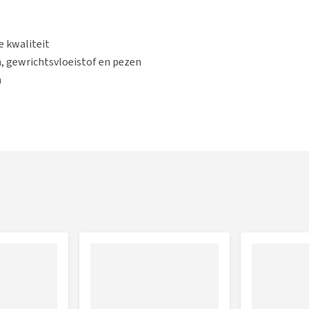
e kwaliteit
, gewrichtsvloeistof en pezen
n
jonge katten (niet geschikt voor kittens).
e voeding.