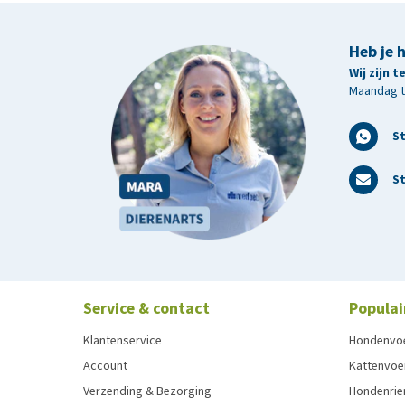
Heb je 
Wij zijn 
Maandag t/
S
St
Service & contact
Populai
Klantenservice
Hondenvo
Account
Kattenvoe
Verzending & Bezorging
Hondenrie