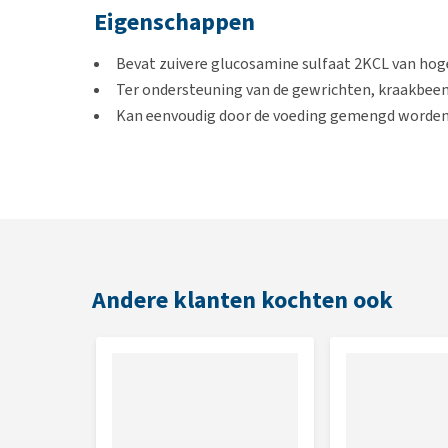
Eigenschappen
Bevat zuivere glucosamine sulfaat 2KCL van hog
Ter ondersteuning van de gewrichten, kraakbeen
Kan eenvoudig door de voeding gemengd worde
Geschikt voor
Iedere type kat. Het kan ook toegediend worden aan 
Gebruik
Andere klanten kochten ook
Je maakt de capsule open en mengt de inhoud met d
0 tot 4 kg: 1 capsule per 2 dagen
4 tot 8 kg: 1 capsule per dag
Inhoud