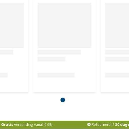
Gratis
verzending vanaf € 69,-
Retourneren?
30 dag