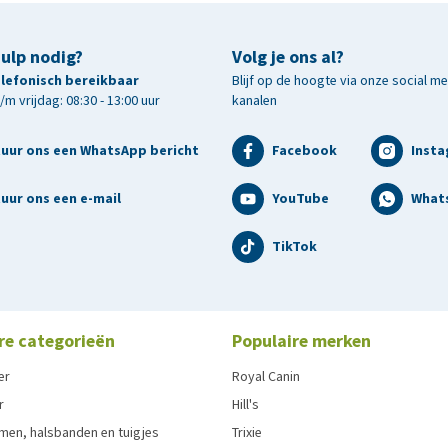
hulp nodig?
Volg je ons al?
telefonisch bereikbaar
Blijf op de hoogte via onze social m
m vrijdag: 08:30 - 13:00 uur
kanalen
tuur ons een WhatsApp bericht
Facebook
Inst
uur ons een e-mail
YouTube
What
TikTok
re categorieën
Populaire merken
er
Royal Canin
r
Hill's
men, halsbanden en tuigjes
Trixie