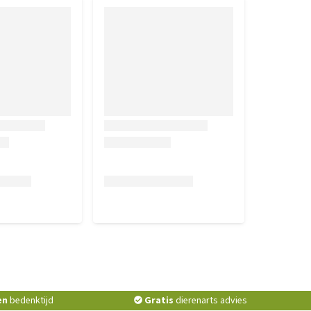
en
bedenktijd
Gratis
dierenarts advies