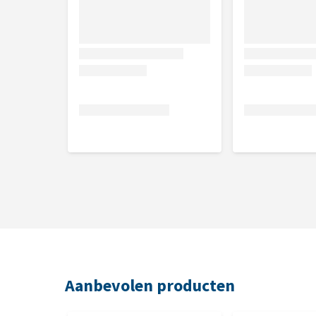
180 capsules
Samenstelling
Glucosamine sulfaat 2KCL 150 mg.
Aanbevolen producten