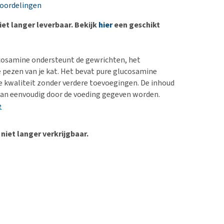
erproblemen
nd te zwaar wordt?
eoordelingen
derdom en dementie
lp! Mijn hond plast in
niet langer leverbaar. Bekijk
hier
een geschikt
is. Wat nu?
ergewicht en conditie
kijk alles
ieren, pezen en botten
osamine ondersteunt de gewrichten, het
uchtbaarheid
 pezen van je kat. Het bevat pure glucosamine
e kwaliteit zonder verdere toevoegingen. De inhoud
kijk alles
kan eenvoudig door de voeding gegeven worden.
e
 niet langer verkrijgbaar.