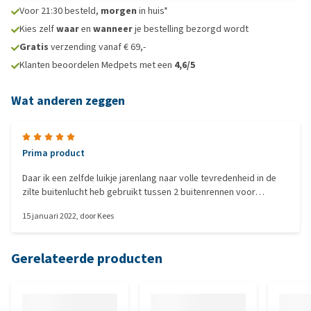
Voor 21:30 besteld,
morgen
in huis*
Kies zelf
waar
en
wanneer
je bestelling bezorgd wordt
Gratis
verzending vanaf € 69,-
Klanten beoordelen Medpets met een
4,6/5
Wat anderen zeggen
Prima product
Daar ik een zelfde luikje jarenlang naar volle tevredenheid in de
zilte buitenlucht heb gebruikt tussen 2 buitenrennen voor
konijnen die het niet gesloopt kregen, deze weer aangeschaft. De
15 januari 2022
, door
Kees
oude ging stuk bij het verwijderen veroorzaakt door roestige
schroeven. De schroeven worden dus op voorhand vervangen
door rvs. En mogelijk elk jaar even controleren en evt. vervangen.
Gerelateerde producten
Kijken of de katten er net zolang mee doen als de konijnen.