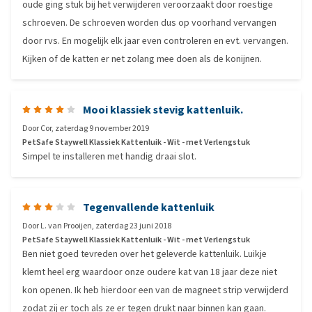
oude ging stuk bij het verwijderen veroorzaakt door roestige
schroeven. De schroeven worden dus op voorhand vervangen
door rvs. En mogelijk elk jaar even controleren en evt. vervangen.
Kijken of de katten er net zolang mee doen als de konijnen.
Mooi klassiek stevig kattenluik.
Door
Cor
,
zaterdag 9 november 2019
PetSafe Staywell Klassiek Kattenluik - Wit - met Verlengstuk
Simpel te installeren met handig draai slot.
Tegenvallende kattenluik
Door
L. van Prooijen
,
zaterdag 23 juni 2018
PetSafe Staywell Klassiek Kattenluik - Wit - met Verlengstuk
Ben niet goed tevreden over het geleverde kattenluik. Luikje
klemt heel erg waardoor onze oudere kat van 18 jaar deze niet
kon openen. Ik heb hierdoor een van de magneet strip verwijderd
zodat zij er toch als ze er tegen drukt naar binnen kan gaan.