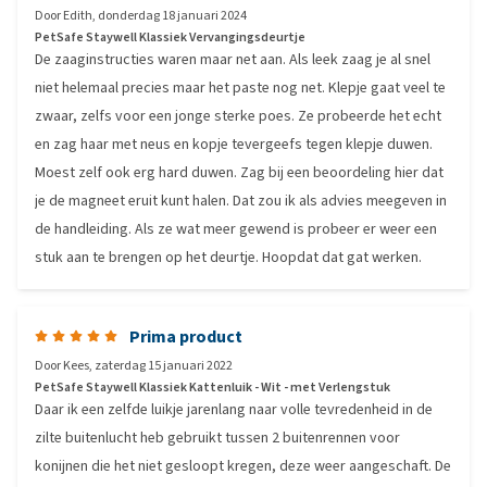
Door
Edith
,
donderdag 18 januari 2024
PetSafe Staywell Klassiek Vervangingsdeurtje
De zaaginstructies waren maar net aan. Als leek zaag je al snel
niet helemaal precies maar het paste nog net. Klepje gaat veel te
zwaar, zelfs voor een jonge sterke poes. Ze probeerde het echt
en zag haar met neus en kopje tevergeefs tegen klepje duwen.
Moest zelf ook erg hard duwen. Zag bij een beoordeling hier dat
je de magneet eruit kunt halen. Dat zou ik als advies meegeven in
de handleiding. Als ze wat meer gewend is probeer er weer een
stuk aan te brengen op het deurtje. Hoopdat dat gat werken.
Prima product
Door
Kees
,
zaterdag 15 januari 2022
PetSafe Staywell Klassiek Kattenluik - Wit - met Verlengstuk
Daar ik een zelfde luikje jarenlang naar volle tevredenheid in de
zilte buitenlucht heb gebruikt tussen 2 buitenrennen voor
konijnen die het niet gesloopt kregen, deze weer aangeschaft. De