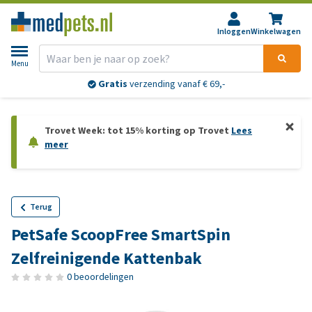
Inloggen
Winkelwagen
Menu
Gratis
verzending vanaf € 69,-
Trovet Week: tot 15% korting op Trovet
Lees
meer
Terug
PetSafe ScoopFree SmartSpin
Zelfreinigende Kattenbak
0 beoordelingen