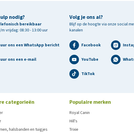
hulp nodig?
Volg je ons al?
telefonisch bereikbaar
Blijf op de hoogte via onze social m
m vrijdag: 08:30 - 13:00 uur
kanalen
tuur ons een WhatsApp bericht
Facebook
Inst
uur ons een e-mail
YouTube
What
TikTok
re categorieën
Populaire merken
er
Royal Canin
r
Hill's
men, halsbanden en tuigjes
Trixie