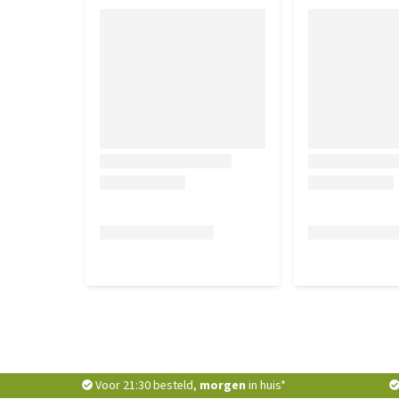
Voor 21:30 besteld,
morgen
in huis*