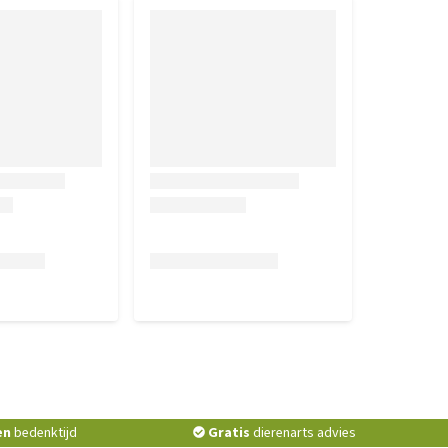
en
bedenktijd
Gratis
dierenarts advies