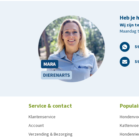
Heb je 
Wij zijn 
Maandag t/
S
St
Service & contact
Populai
Klantenservice
Hondenvo
Account
Kattenvoe
Verzending & Bezorging
Hondenrie