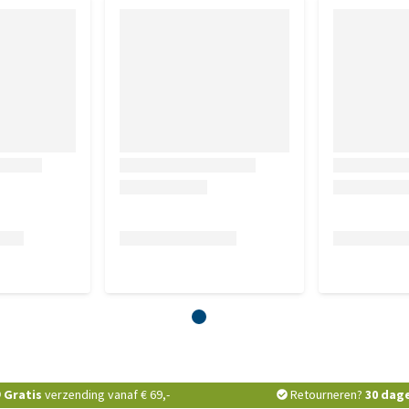
Gratis
verzending vanaf € 69,-
Retourneren?
30 dag