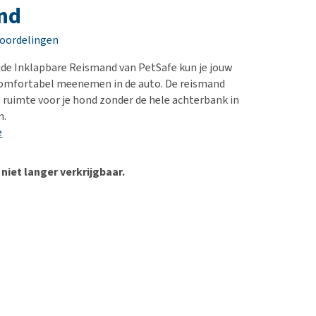
erproblemen
nd te zwaar wordt?
nd
derdom en dementie
lp! Mijn hond plast in
eoordelingen
is. Wat nu?
ergewicht en conditie
kijk alles
de Inklapbare Reismand van PetSafe kun je jouw
ieren, pezen en botten
 comfortabel meenemen in de auto. De reismand
uchtbaarheid
 ruimte voor je hond zonder de hele achterbank in
n.
kijk alles
e
 niet langer verkrijgbaar.