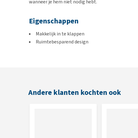
wanneer je hem niet nodig hebt.
Eigenschappen
Makkelijk in te klappen
Ruimtebesparend design
Comfortabel en veilig
Past in de meeste voertuigen
Kleur
Beige/blauw
Andere klanten kochten ook
Afmetingen
69 cm x 48 cm x 71 cm