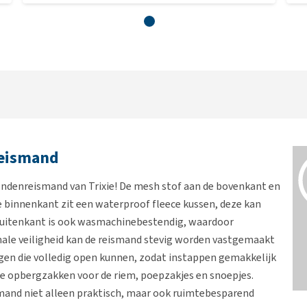
Reismand
ondenreismand van Trixie! De mesh stof aan de bovenkant en
e binnenkant zit een waterproof fleece kussen, deze kan
buitenkant is ook wasmachinebestendig, waardoor
male veiligheid kan de reismand stevig worden vastgemaakt
gen die volledig open kunnen, zodat instappen gemakkelijk
e opbergzakken voor de riem, poepzakjes en snoepjes.
mand niet alleen praktisch, maar ook ruimtebesparend