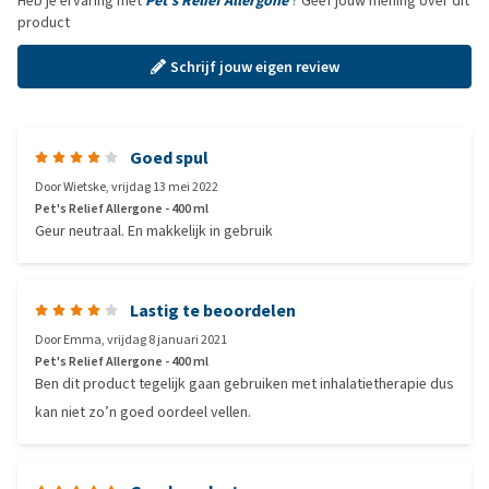
Heb je ervaring met
Pet's Relief Allergone
? Geef jouw mening over dit
product
Schrijf jouw eigen review
Goed spul
Door
Wietske
,
vrijdag 13 mei 2022
Pet's Relief Allergone - 400 ml
Geur neutraal. En makkelijk in gebruik
Lastig te beoordelen
Door
Emma
,
vrijdag 8 januari 2021
Pet's Relief Allergone - 400 ml
Ben dit product tegelijk gaan gebruiken met inhalatietherapie dus
kan niet zo’n goed oordeel vellen.