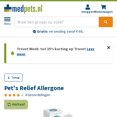
Inloggen
Winkelwagen
Menu
Gratis
verzending vanaf € 69,-
Trovet Week: tot 15% korting op Trovet
Lees
meer
Terug
Pet's Relief Allergone
4 beoordelingen
Herhaal