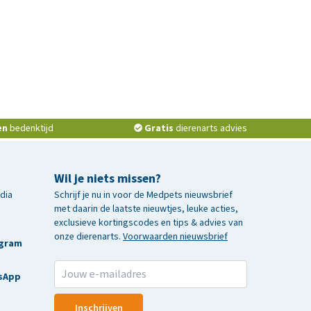
en
bedenktijd
Gratis
dierenarts advies
Wil je niets missen?
edia
Schrijf je nu in voor de Medpets nieuwsbrief
met daarin de laatste nieuwtjes, leuke acties,
exclusieve kortingscodes en tips & advies van
onze dierenarts.
Voorwaarden nieuwsbrief
agram
sApp
Inschrijven