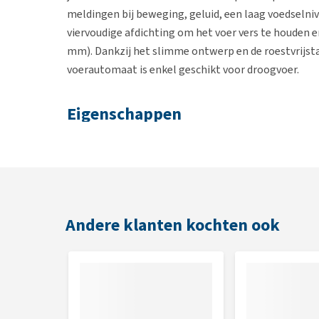
meldingen bij beweging, geluid, een laag voedselni
viervoudige afdichting om het voer vers te houden en
mm). Dankzij het slimme ontwerp en de roestvrijst
voerautomaat is enkel geschikt voor droogvoer.
Eigenschappen
Ingebouwde 1080p camera met nachtzicht en g
Real-time meldingen en aanpasbare bewegings
Tot 10 maaltijden per dag instelbaar via de app
Eenvoudig te reinigen
Andere klanten kochten ook
Kleur
Zwart of wit
Afmetingen