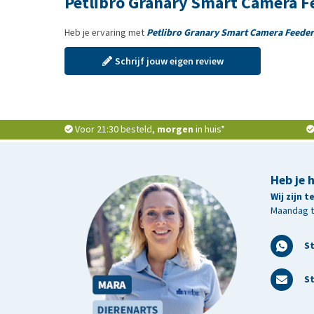
Petlibro Granary Smart Camera F
Heb je ervaring met
Petlibro Granary Smart Camera Feeder
Schrijf jouw eigen review
Voor 21:30 besteld,
morgen
in huis*
Heb je 
Wij zijn 
Maandag t/
S
St