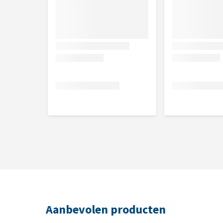
34 × 19 × 19 cm
Inhoud
5 liter
Inbegrepen
Petlibro Granary Smart Camera Feeder
RVS voerbakje
Stroomadapter
Vochtabsorberend zakje
Handleiding
Aanbevolen producten