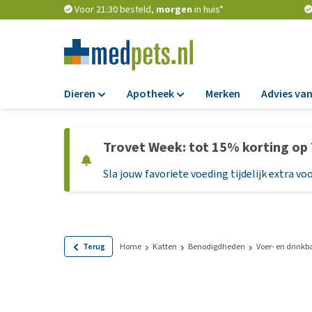
Voor 21:30 besteld,
morgen
in huis*
Dieren
Apotheek
Merken
Advies van
Voer
Apotheek
Trovet Week: tot 15% korting op
Hondenbrokken
Vlooien en teken
Sla jouw favoriete voeding tijdelijk extra voo
Natvoer
Ontworming
Dieetvoer
Medicijnen en
supplementen
Standaardvoer
Probiotica en we
Graanvrij honden
Terug
Home
Katten
Benodigdheden
Voer- en drink
Vitamines en min
Puppyvoer en sna
Medische benodi
Glutenvrij honden