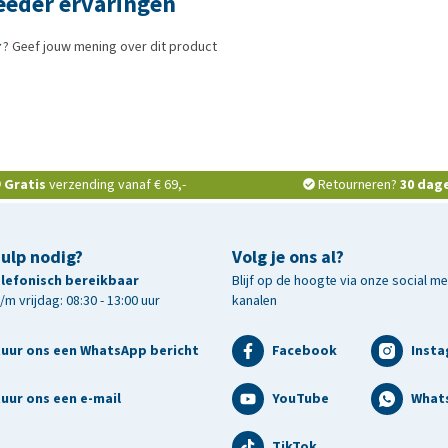
eeder ervaringen
? Geef jouw mening over dit product
Gratis
verzending vanaf € 69,-
Retourneren?
30 dag
hulp nodig?
Volg je ons al?
telefonisch bereikbaar
Blijf op de hoogte via onze social m
m vrijdag: 08:30 - 13:00 uur
kanalen
tuur ons een WhatsApp bericht
Facebook
Inst
uur ons een e-mail
YouTube
What
TikTok