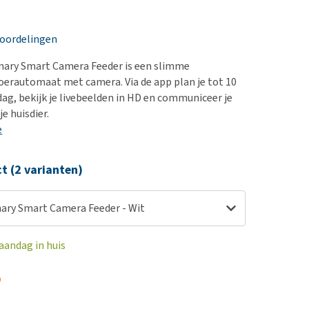
erproblemen
nd te zwaar wordt?
derdom en dementie
lp! Mijn hond plast in
eoordelingen
is. Wat nu?
ergewicht en conditie
kijk alles
nary Smart Camera Feeder is een slimme
ieren, pezen en botten
erautomaat met camera. Via de app plan je tot 10
uchtbaarheid
dag, bekijk je livebeelden in HD en communiceer je
e huisdier.
kijk alles
e
ct (2 varianten)
nary Smart Camera Feeder - Wit
aandag in huis
5