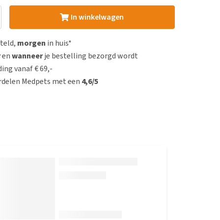
In winkelwagen
steld,
morgen
in huis*
r
en
wanneer
je bestelling bezorgd wordt
ing vanaf € 69,-
rdelen Medpets met een
4,6/5