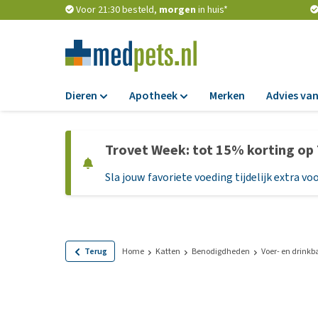
Voor 21:30 besteld,
morgen
in huis*
Dieren
Apotheek
Merken
Advies van
Voer
Apotheek
Trovet Week: tot 15% korting op
Hondenbrokken
Vlooien en teken
Sla jouw favoriete voeding tijdelijk extra voo
Natvoer
Ontworming
Dieetvoer
Medicijnen en
supplementen
Standaardvoer
Probiotica en we
Graanvrij honden
Terug
Home
Katten
Benodigdheden
Voer- en drink
Vitamines en min
Puppyvoer en sna
Medische benodi
Glutenvrij honden