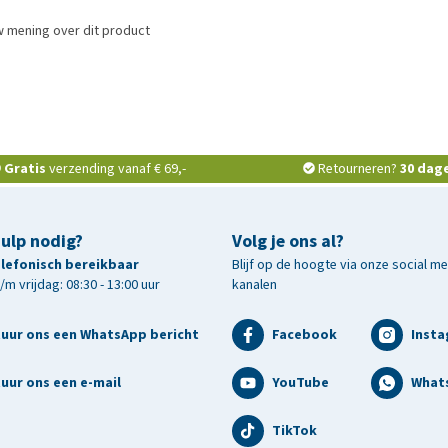
w mening over dit product
Gratis
verzending vanaf € 69,-
Retourneren?
30 dag
hulp nodig?
Volg je ons al?
telefonisch bereikbaar
Blijf op de hoogte via onze social m
m vrijdag: 08:30 - 13:00 uur
kanalen
tuur ons een WhatsApp bericht
Facebook
Inst
uur ons een e-mail
YouTube
What
TikTok