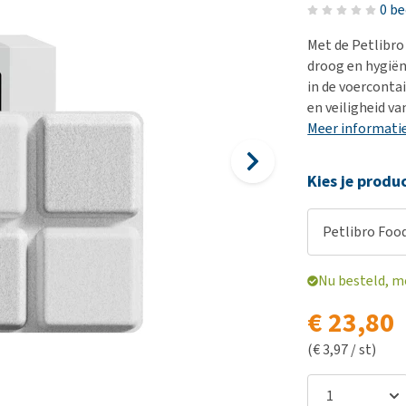
Bench
Nierproblemen
BARF
Ni
ho
er
0 b
Voer- en drinkbakken
Ouderdom en dementie
Puppy apotheek
Ou
He
nvoer
Met de Petlibro
hu
Op reis en onderweg
Overgewicht en conditie
Vuurwerkangst
Ov
droog en hygiën
r
Be
in de voerconta
Bekijk alles
Bekijk alles
Puppy benodigdheden
Sp
en veiligheid va
Bekijk alles
Vr
Meer informati
Be
Kies je produ
Petlibro Food
Nu besteld, m
€ 23,80
(€ 3,97 / st)