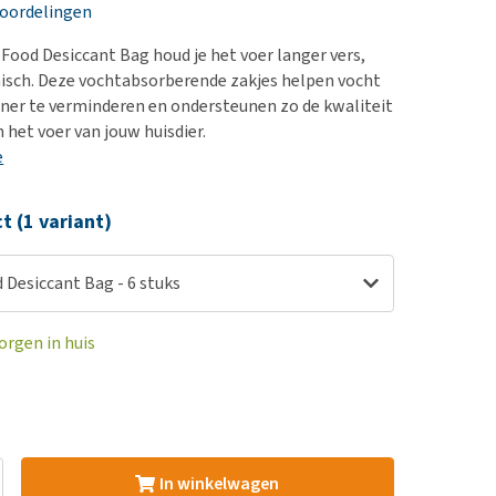
erproblemen
nd te zwaar wordt?
eoordelingen
derdom en dementie
lp! Mijn hond plast in
 Food Desiccant Bag houd je het voer langer vers,
is. Wat nu?
ergewicht en conditie
isch. Deze vochtabsorberende zakjes helpen vocht
kijk alles
iner te verminderen en ondersteunen zo de kwaliteit
ieren, pezen en botten
n het voer van jouw huisdier.
uchtbaarheid
e
kijk alles
ct (1 variant)
 Desiccant Bag - 6 stuks
orgen in huis
In winkelwagen