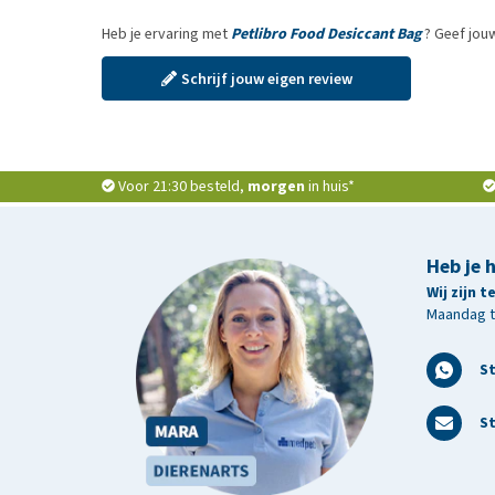
Heb je ervaring met
Petlibro Food Desiccant Bag
? Geef jou
Schrijf jouw eigen review
Voor 21:30 besteld,
morgen
in huis*
Heb je 
Wij zijn 
Maandag t/
S
St