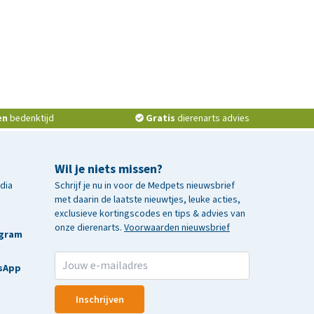
en
bedenktijd
Gratis
dierenarts advies
Wil je niets missen?
edia
Schrijf je nu in voor de Medpets nieuwsbrief
met daarin de laatste nieuwtjes, leuke acties,
exclusieve kortingscodes en tips & advies van
onze dierenarts.
Voorwaarden nieuwsbrief
agram
sApp
Inschrijven