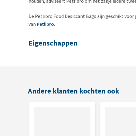
houden, adviseert Petlibro om het zakje iedere tw
De Petlibro Food Desiccant Bags zijn geschikt voo
van
Petlibro
.
Eigenschappen
Helpt droogvoer langer vers te houden
Vermindert vocht in de voercontainer
Helpt schimmelvorming en bederf voorkomen
Eenvoudig in gebruik
Aanbevolen vervanging elke 2 weken
Andere klanten kochten ook
Inhoud
6 stuks