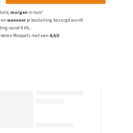
steld,
morgen
in huis*
r
en
wanneer
je bestelling bezorgd wordt
ing vanaf € 69,-
rdelen Medpets met een
4,6/5