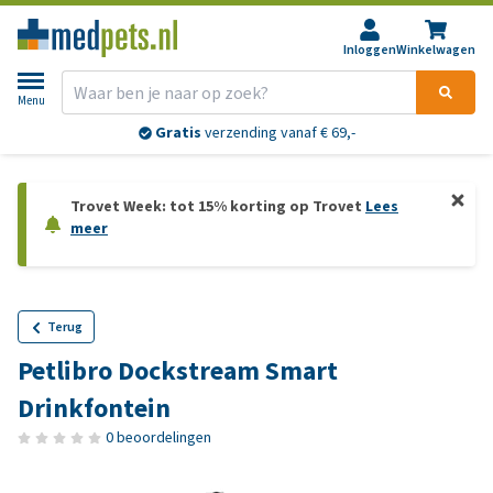
Inloggen
Winkelwagen
Menu
Gratis
verzending vanaf € 69,-
Trovet Week: tot 15% korting op Trovet
Lees
meer
Terug
Petlibro Dockstream Smart
Drinkfontein
0 beoordelingen