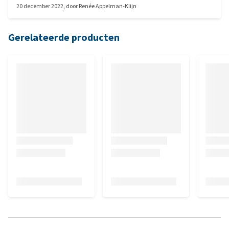
20 december 2022
, door
Renée Appelman-Klijn
batterij in. Hoop dat die straks nog ergens te koop is.
Gerelateerde producten