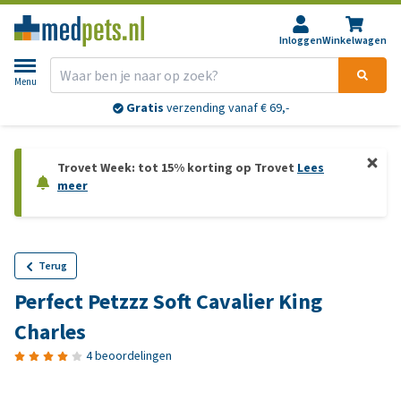
Inloggen
Winkelwagen
Menu
Gratis
verzending vanaf € 69,-
Trovet Week: tot 15% korting op Trovet
Lees
meer
Terug
Perfect Petzzz Soft Cavalier King
Charles
4 beoordelingen