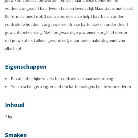
jouw kat, speciaal ontworpen om aan haar unieke behoeften te
voldoen, ongeacht haar levensfase en levensstijl. Maar dat is niet alles!
De formule biedt ook 3 extra voordelen: ze helpt haarballen onder
controle te houden, zorgt voor een frisse kattenbak en ondersteunt
gewichtsbeheersing. Met hoogwaardige proteïnen zorgt het ervoor
dat jouw kat niet alleen gezond eet, maar ook smakelijk geniet van
elke hap!
Eigenschappen
Bevat natuurlijke vezels ter controle van haarbalvorming
Yucca schidigera ingrediënt om kattenbakgeurtjes te verminderen
Inhoud
7 kg
Smaken