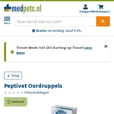
Inloggen
Winkelwagen
Menu
Gratis
verzending vanaf € 69,-
Trovet Week: tot 15% korting op Trovet
Lees
meer
Terug
Peptivet Oordruppels
0 beoordelingen
Herhaal