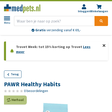
Inloggen
Winkelwagen
Menu
Gratis
verzending vanaf € 69,-
Trovet Week: tot 15% korting op Trovet
Lees
meer
Terug
PAWR Healthy Habits
0 beoordelingen
Herhaal