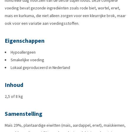
hond elke dag voorzien van de beste superfoods. Deze complete
voeding bevat gezonde ingrediënten zoals rode biet, wortel, erwt,
mais en kurkuma, die niet alleen zorgen voor een kleurrijke brok, maar
ook voor een variatie aan voedingsstoffen.
Eigenschappen
Hypoallergeen
Smakelijke voeding
Lokaal geproduceerd in Nederland
Inhoud
2,5 of 8 kg
Samenstelling
Maïs 29%, plantaardige eiwitten (maïs, aardappel, erwt), maïskiemen,