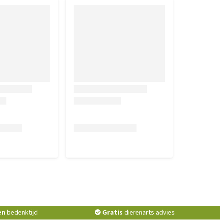
en
bedenktijd
Gratis
dierenarts advies