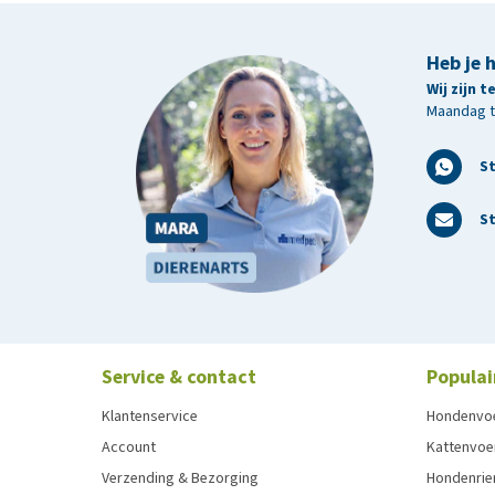
Heb je 
Wij zijn 
Maandag t/
S
St
Service & contact
Populai
Klantenservice
Hondenvo
Account
Kattenvoe
Verzending & Bezorging
Hondenrie