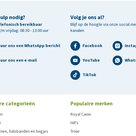
hulp nodig?
Volg je ons al?
telefonisch bereikbaar
Blijf op de hoogte via onze social m
m vrijdag: 08:30 - 13:00 uur
kanalen
tuur ons een WhatsApp bericht
Facebook
Inst
uur ons een e-mail
YouTube
What
TikTok
re categorieën
Populaire merken
er
Royal Canin
r
Hill's
men, halsbanden en tuigjes
Trixie