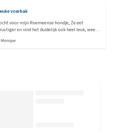
euke voerbak
ocht voor mijn Roemeense hondje, Ze eet
rustiger en vind het duidelijk ook heel leuk, weet
beginnen moet met al die vakjes, ze geniet
r
Monique
r van haar eten.