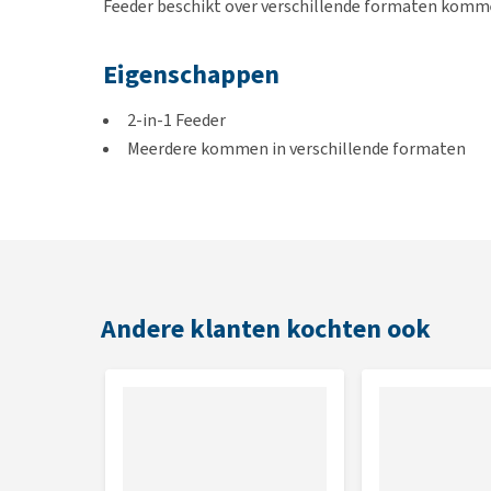
Feeder beschikt over verschillende formaten komme
Eigenschappen
2-in-1 Feeder
Meerdere kommen in verschillende formaten
Kan in de vriezer én in de vaatwasser
Voor zowel droog- als natvoer
Met zuignap ook te bevestigen op ramen, koelk
Afmetingen
Andere klanten kochten ook
36,5 x 32 cm
Kleur
Blauw