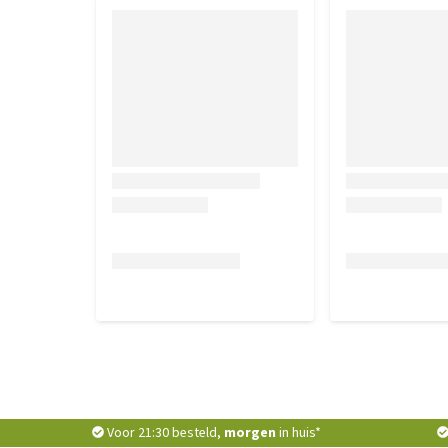
Voor 21:30 besteld,
morgen
in huis*