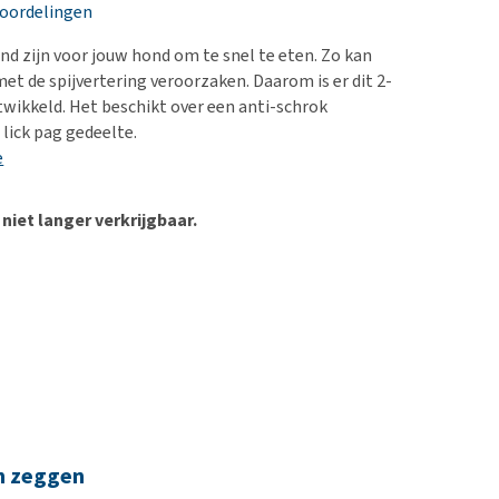
erproblemen
nd te zwaar wordt?
eoordelingen
derdom en dementie
lp! Mijn hond plast in
d zijn voor jouw hond om te snel te eten. Zo kan
is. Wat nu?
ergewicht en conditie
et de spijvertering veroorzaken. Daarom is er dit 2-
kijk alles
twikkeld. Het beschikt over een anti-schrok
ieren, pezen en botten
 lick pag gedeelte.
uchtbaarheid
e
kijk alles
 niet langer verkrijgbaar.
n zeggen