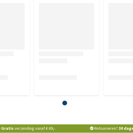
Gratis
verzending vanaf € 69,-
Retourneren?
30 dag