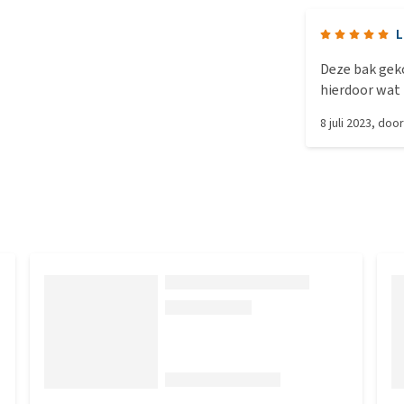
L
Deze bak gek
hierdoor wat 
niet waar ze 
8 juli 2023
, doo
zichtbaar mee