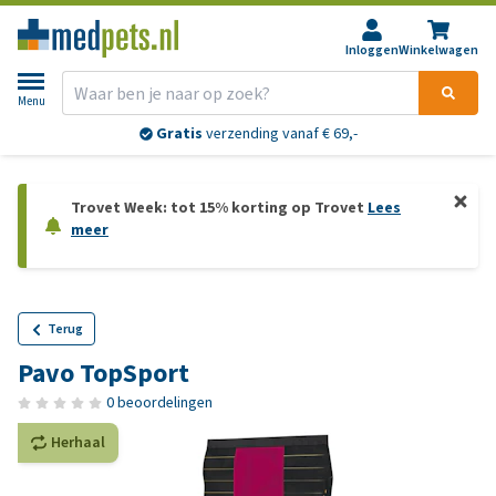
Inloggen
Winkelwagen
Menu
Gratis
verzending vanaf € 69,-
Trovet Week: tot 15% korting op Trovet
Lees
meer
Terug
Pavo TopSport
0 beoordelingen
Herhaal