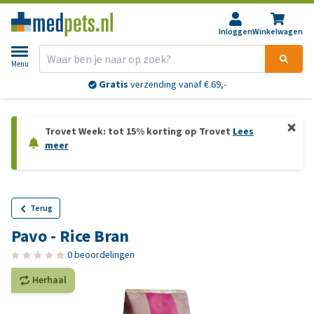
Inloggen
Winkelwagen
Menu
Gratis
verzending vanaf € 69,-
Trovet Week: tot 15% korting op Trovet
Lees
meer
Terug
Pavo - Rice Bran
0 beoordelingen
Herhaal