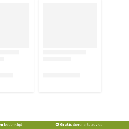
en
bedenktijd
Gratis
dierenarts advies