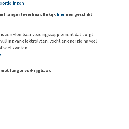
erproblemen
nd te zwaar wordt?
eoordelingen
derdom en dementie
lp! Mijn hond plast in
niet langer leverbaar. Bekijk
hier
een geschikt
is. Wat nu?
ergewicht en conditie
kijk alles
ieren, pezen en botten
is een vloeibaar voedingssupplement dat zorgt
uchtbaarheid
vulling van elektrolyten, vocht en energie na veel
f veel zweten.
kijk alles
e
 niet langer verkrijgbaar.