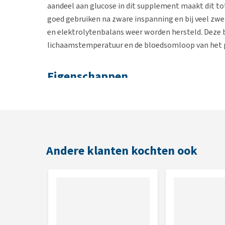
aandeel aan glucose in dit supplement maakt dit to
goed gebruiken na zware inspanning en bij veel zwet
en elektrolytenbalans weer worden hersteld. Deze ba
lichaamstemperatuur en de bloedsomloop van het 
Eigenschappen
Voor een directe aanvulling van lichaamszouten 
Voor een sneller herstel na zware inspanning e
Stimuleert het paard te drinken
Met glucose
Andere klanten kochten ook
Zeer smakelijk
Knijpfles voor afgemeten dosering
Gebruik
Pavo ReHydrate kan op verschillende manieren aan h