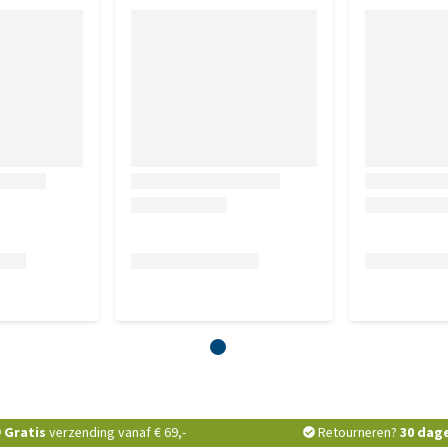
nsport, warmte of lange afstanden.
ens de rit of bij checkpoints, met een spuit achterop de tong.
.
t 60 ml achterop de tong in combinatie met drinkwater 30
tot 3 uur tijdens transport en bij aankomst als dat nodig is.
kaliumchloride, magnesiumsulfaat, trinatriumfosfaat.
(E202) 2.000 mg, appelgeur II 12.000 mg, karamel (E150 C)
Gratis
verzending vanaf € 69,-
Retourneren?
30 dag