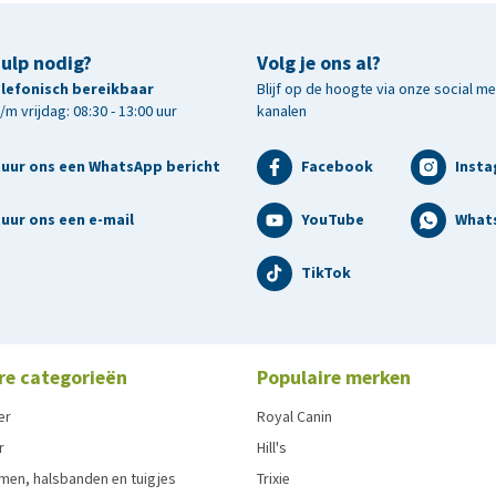
hulp nodig?
Volg je ons al?
telefonisch bereikbaar
Blijf op de hoogte via onze social m
uwe as 38,9%, suiker 19%, calcium 0,0%, fosfor 0,61%,
m vrijdag: 08:30 - 13:00 uur
kanalen
oride 5,3%.
tuur ons een WhatsApp bericht
Facebook
Inst
uur ons een e-mail
YouTube
What
TikTok
re categorieën
Populaire merken
er
Royal Canin
r
Hill's
men, halsbanden en tuigjes
Trixie