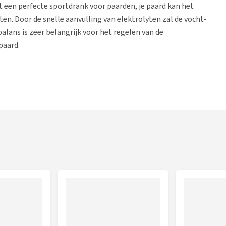
t een perfecte sportdrank voor paarden, je paard kan het
en. Door de snelle aanvulling van elektrolyten zal de vocht-
lans is zeer belangrijk voor het regelen van de
paard.
(elektrolyten), vocht en energie
n/of zweten
et paard toegediend worden. Dit is afhankelijk van de