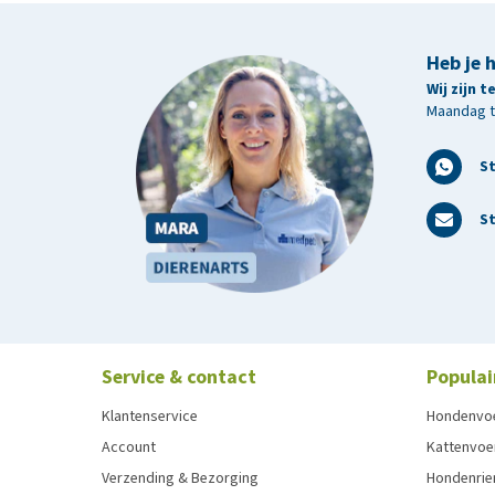
Analytische bestanddelen
Heb je 
Wij zijn 
Ruw eiwit 0,2%, ruwe vet 1,1%, ruwe celstof 0,0%, r
Maandag t/
magnesium 0,36%, natrium 3,26%, kalium 2,6%, chl
S
St
Service & contact
Populai
Klantenservice
Hondenvo
Account
Kattenvoe
Verzending & Bezorging
Hondenrie