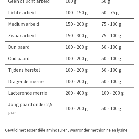
Geen of licht arbeid
100 g
50 g
Lichte arbeid
100 - 150 g
50 - 75 g
Medium arbeid
150 - 200 g
75 - 100 g
Zwaar arbeid
150 - 300 g
75 - 100 g
Dun paard
100 - 200 g
50 - 100 g
Oud paard
100 - 200 g
50 - 100 g
Tijdens herstel
100 - 200 g
50 - 100 g
Dragende merrie
100 - 200 g
50 - 100 g
Lacterende merrie
200 - 400 g
100 - 200 g
Jong paard onder 2,5
100 - 200 g
50 - 100 g
jaar
Gevuld met essentiële aminozuren, waaronder methionine en lysine