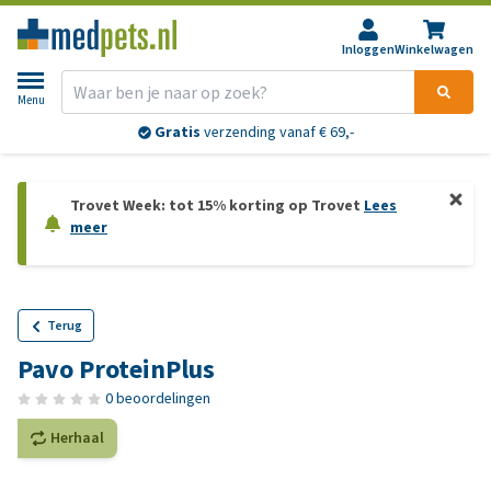
Inloggen
Winkelwagen
Menu
Gratis
verzending vanaf € 69,-
Trovet Week: tot 15% korting op Trovet
Lees
meer
Terug
Pavo ProteinPlus
0 beoordelingen
Herhaal