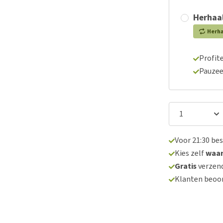
Herhaal
Herh
Profite
Pauzee
Voor 21:30 be
Kies zelf
waa
Gratis
verzend
Klanten beoo