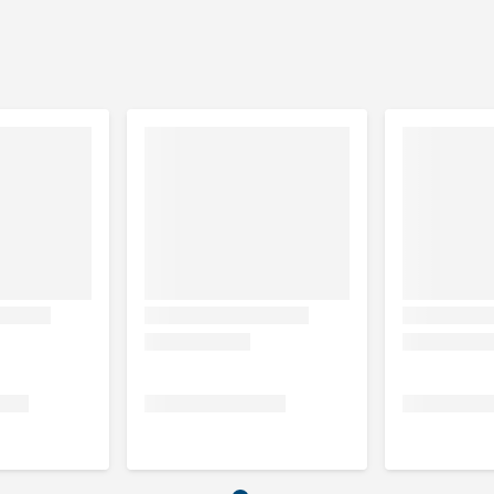
ats per dag naast dagelijkse rantsoen.
0 kg lichaamsgewicht. Bij een gewicht van 600 kg is dat
Voor een pony (ongeveer 300 kg) is dit de helft, maximaal 20