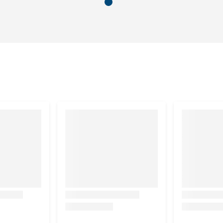
s 6.1%, ruwe celstof 24.5%, suiker 2.5%, zetmeel 7.8%