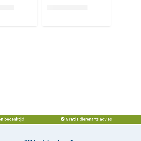
en
bedenktijd
Gratis
dierenarts advies