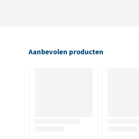
Analytische bestanddelen
Natrium 0.03%, ruw eiwit 7.4%, ruw vet 2.2%, ruwe a
Aanbevolen producten