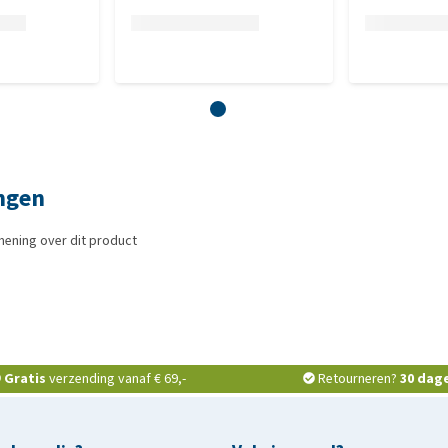
ingen
mening over dit product
Gratis
verzending vanaf € 69,-
Retourneren?
30 dag