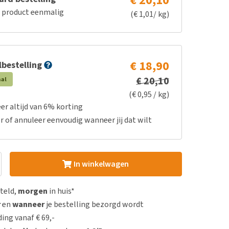
€ 20,10
e product eenmalig
(€ 1,01/ kg)
€ 18,90
bestelling
€ 20,10
aal
(€ 0,95 / kg)
er altijd van 6% korting
r of annuleer eenvoudig wanneer jij dat wilt
In winkelwagen
steld,
morgen
in huis*
r
en
wanneer
je bestelling bezorgd wordt
ing vanaf € 69,-