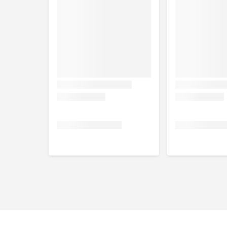
Inhoud
20 kg
Samenstelling
Gepunte blanke haver