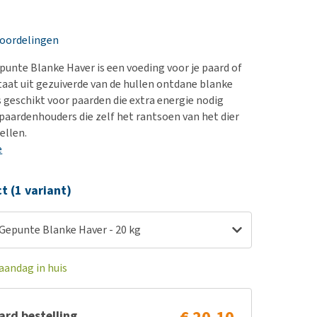
erproblemen
nd te zwaar wordt?
derdom en dementie
lp! Mijn hond plast in
eoordelingen
is. Wat nu?
ergewicht en conditie
kijk alles
punte Blanke Haver is een voeding voor je paard of
ieren, pezen en botten
aat uit gezuiverde van de hullen ontdane blanke
uchtbaarheid
is geschikt voor paarden die extra energie nodig
paardenhouders die zelf het rantsoen van het dier
kijk alles
ellen.
e
ct (1 variant)
 Gepunte Blanke Haver - 20 kg
aandag in huis
rd bestelling