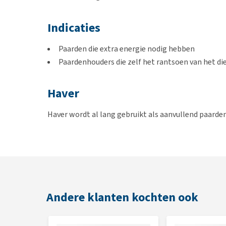
Indicaties
Paarden die extra energie nodig hebben
Paardenhouders die zelf het rantsoen van het di
Haver
Haver wordt al lang gebruikt als aanvullend paard
(sport)paard snel meer energie te geven. Het voorde
verteren is door het paard - dit in tegenstelling tot
Gebruik
Haver heeft een ongunstige calcium-fosfor verhoudi
Andere klanten kochten ook
kg haver per dag bevat, is het aan te raden om een 
in balans te brengen. Voorbeelden hiervan zijn
Pavo