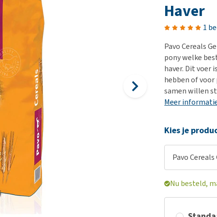
Bench
Nierproblemen
BARF
Ni
ho
er
Haver
Voer- en drinkbakken
Ouderdom en dementie
Puppy apotheek
Ou
He
nvoer
1 b
hu
Op reis en onderweg
Overgewicht en conditie
Vuurwerkangst
Ov
r
Be
Pavo Cereals Ge
Bekijk alles
Bekijk alles
Puppy benodigdheden
Sp
pony welke best
Bekijk alles
Vr
haver. Dit voer 
hebben of voor 
Be
samen willen st
Meer informati
Kies je produ
Pavo Cereals
Nu besteld, m
Standaa