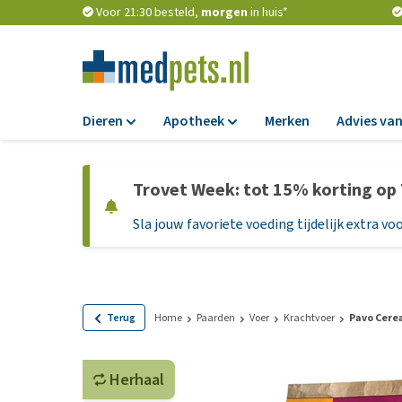
Voor 21:30 besteld,
morgen
in huis*
Dieren
Apotheek
Merken
Advies van
Voer
Apotheek
Trovet Week: tot 15% korting op
Hondenbrokken
Vlooien en teken
Sla jouw favoriete voeding tijdelijk extra voo
Natvoer
Ontworming
Dieetvoer
Medicijnen en
supplementen
Standaardvoer
Probiotica en we
Graanvrij honden
Terug
Home
Paarden
Voer
Krachtvoer
Pavo Cere
Vitamines en min
Puppyvoer en sna
Medische benodi
Herhaal
Glutenvrij honden