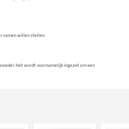
er samen willen stellen
envoeder. Het wordt voornamelijk ingezet om een
el van haver is dat het zetmeel in het product goed te
 het zetmeel in granen als tarwe, gerst en mais.
ng voor paarden. Als het rantsoen van je paard meer dan 1
aanvullend diervoeder bij te voeren om deze verhouding meer
 Vital
en
Pavo Gold E
.