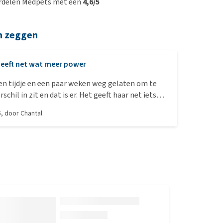
rdelen Medpets met een
4,6/5
n zeggen
eeft net wat meer power
en tijdje en een paar weken weg gelaten om te
rschil in zit en dat is er. Het geeft haar net iets
 dat hebben wij nodig dus 👍🏼
5
, door
Chantal