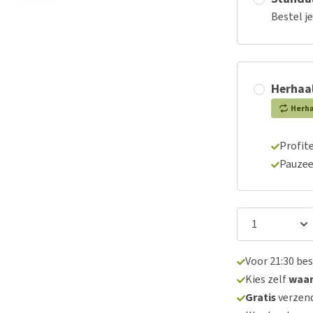
Bestel j
Herhaal
Herh
Profite
Pauzee
Voor 21:30 be
Kies zelf
waa
Gratis
verzend