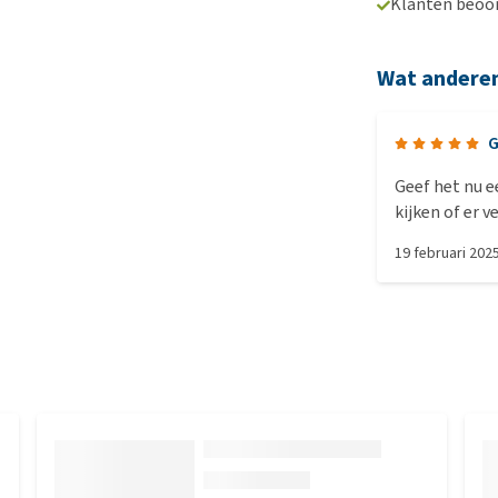
Klanten beoo
Wat andere
G
Geef het nu e
kijken of er ve
meer power en
19 februari 202