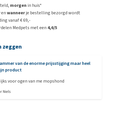
steld,
morgen
in huis*
r
en
wanneer
je bestelling bezorgd wordt
ing vanaf € 69,-
rdelen Medpets met een
4,6/5
n zeggen
ammer van de enorme prijsstijging maar heel
ijn product
lijks voor ogen van me mopshond
or
Niels