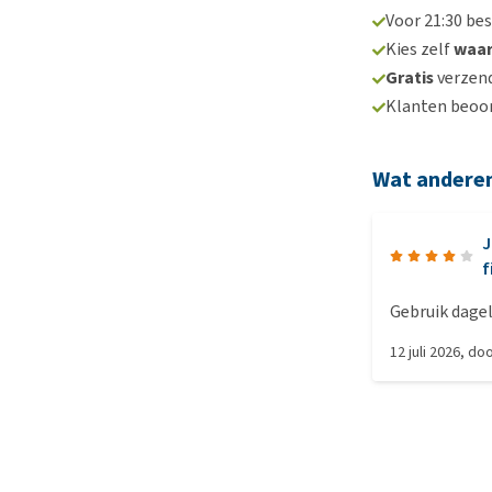
Voor 21:30 be
Kies zelf
waa
Gratis
verzend
Klanten beoo
Wat andere
J
f
Gebruik dage
12 juli 2026
, do