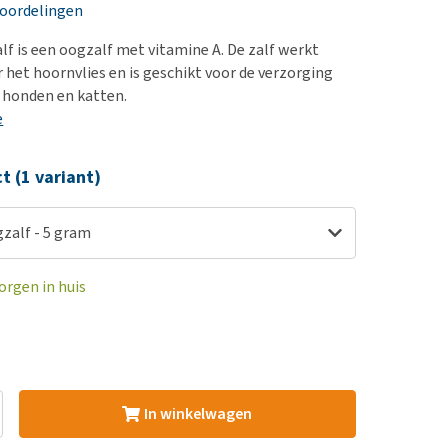
erproblemen
nd te zwaar wordt?
eoordelingen
derdom en dementie
lp! Mijn hond plast in
f is een oogzalf met vitamine A. De zalf werkt
is. Wat nu?
ergewicht en conditie
 het hoornvlies en is geschikt voor de verzorging
kijk alles
 honden en katten.
ieren, pezen en botten
e
uchtbaarheid
kijk alles
ct (1 variant)
zalf - 5 gram
orgen in huis
In winkelwagen