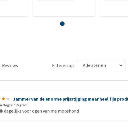
1
Reviews
Filteren op:
Jammer van de enorme prijsstijging maar heel fijn prod
n Oogzalf - 5 gram
ik dagelijks voor ogen van me mopshond