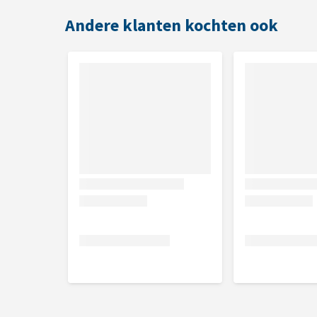
Inhoud
Andere klanten kochten ook
5 gram
Samenstelling
Per gram: vitamine A palmitaat 15.000 IE.