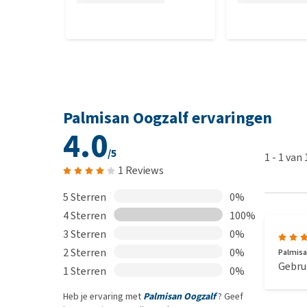
Palmisan Oogzalf ervaringen
4.0
/5
1
-
1
van
1 Reviews
5 Sterren
0%
4 Sterren
100%
3 Sterren
0%
2 Sterren
0%
Palmisa
Gebru
1 Sterren
0%
Heb je ervaring met
Palmisan Oogzalf
? Geef