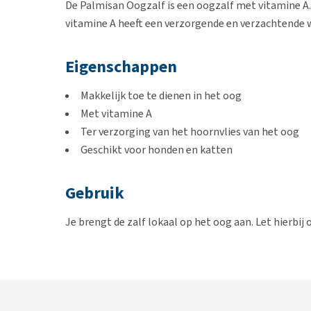
De Palmisan Oogzalf is een oogzalf met vitamine A. 
vitamine A heeft een verzorgende en verzachtende w
Eigenschappen
Makkelijk toe te dienen in het oog
Met vitamine A
Ter verzorging van het hoornvlies van het oog
Geschikt voor honden en katten
Gebruik
Je brengt de zalf lokaal op het oog aan. Let hierbij 
mag de zalf 2 tot 3 x daags aanbrengen.
De oogzalf bewaren bij een temperatuur tussen 15 e