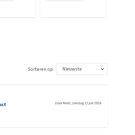
Sorteren op:
Door
Niels
,
zondag 12 juli 2026
uct