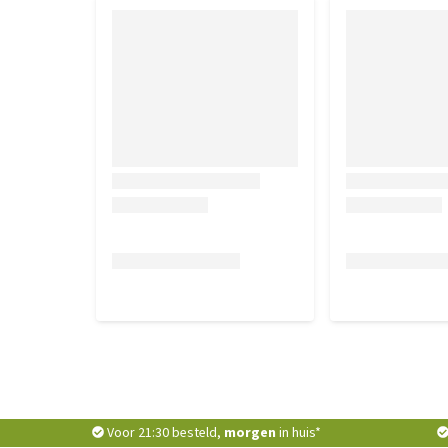
Voor 21:30 besteld,
morgen
in huis*