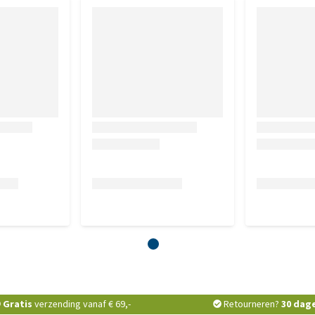
Gratis
verzending vanaf € 69,-
Retourneren?
30 dag