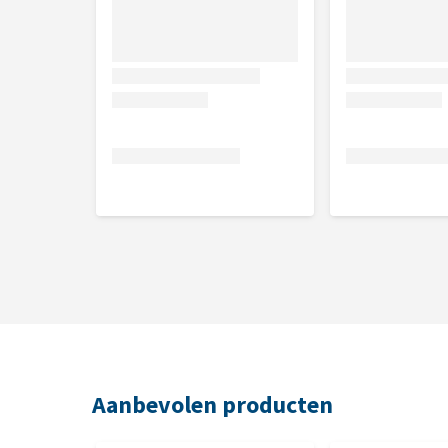
Maat
Breedte
15 mm
15 mm
Aanbevolen producten