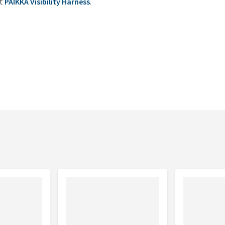
et
PAIKKA Visibility Harness
.