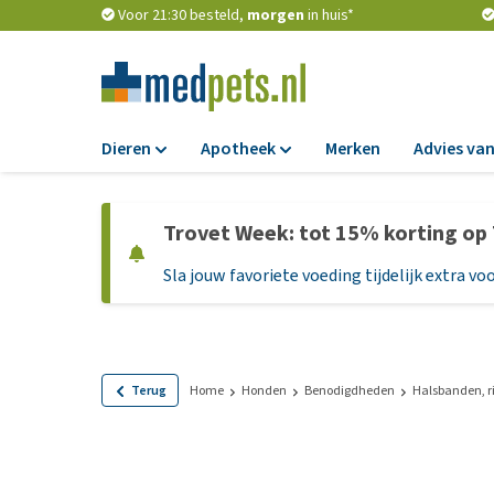
Voor 21:30 besteld,
morgen
in huis*
Dieren
Apotheek
Merken
Advies van
Voer
Apotheek
Trovet Week: tot 15% korting op
Hondenbrokken
Vlooien en teken
Sla jouw favoriete voeding tijdelijk extra voo
Natvoer
Ontworming
Dieetvoer
Medicijnen en
supplementen
Standaardvoer
Probiotica en we
Graanvrij honden
Terug
Home
Honden
Benodigdheden
Halsbanden, r
Vitamines en min
Puppyvoer en sna
Medische benodi
Glutenvrij honden