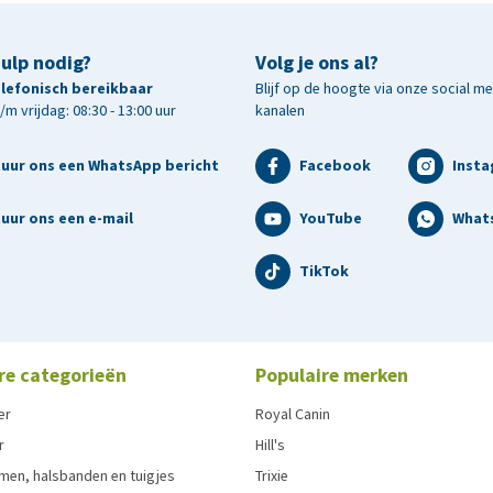
hulp nodig?
Volg je ons al?
telefonisch bereikbaar
Blijf op de hoogte via onze social m
m vrijdag: 08:30 - 13:00 uur
kanalen
tuur ons een WhatsApp bericht
Facebook
Inst
uur ons een e-mail
YouTube
What
TikTok
re categorieën
Populaire merken
er
Royal Canin
r
Hill's
men, halsbanden en tuigjes
Trixie