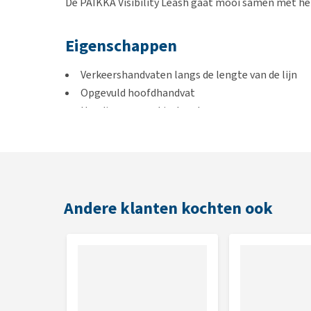
De PAIKKA Visibility Leash gaat mooi samen met h
Eigenschappen
Verkeershandvaten langs de lengte van de lijn
Opgevuld hoofdhandvat
Handige poepzakjeshouder
Bevat een D-ring
Getest op treksterkte
Kleur
Andere klanten kochten ook
Beschikbaar in de kleuren roze en grijs
Maat
Maatvoering
PAIKKA Visibility Leash