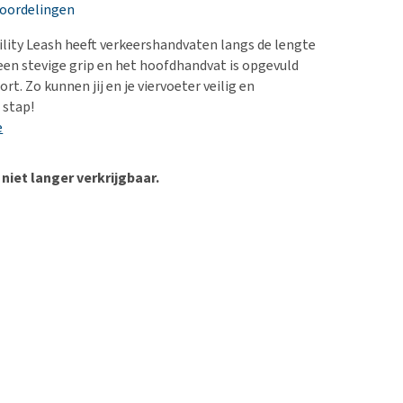
erproblemen
nd te zwaar wordt?
eoordelingen
derdom en dementie
lp! Mijn hond plast in
ility Leash heeft verkeershandvaten langs de lengte
is. Wat nu?
ergewicht en conditie
 een stevige grip en het hoofdhandvat is opgevuld
kijk alles
rt. Zo kunnen jij en je viervoeter veilig en
ieren, pezen en botten
 stap!
uchtbaarheid
e
kijk alles
 niet langer verkrijgbaar.