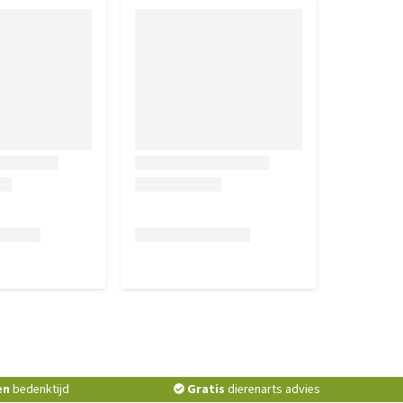
en
bedenktijd
Gratis
dierenarts advies