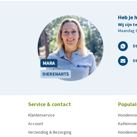
Heb je 
Wij zijn 
Maandag t/
S
St
Service & contact
Populai
Klantenservice
Hondenvo
Account
Kattenvoe
Verzending & Bezorging
Hondenrie