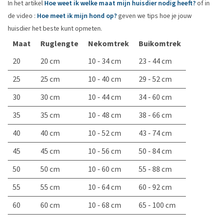
In het artikel
Hoe weet ik welke maat mijn huisdier nodig heeft?
of in
de video :
Hoe meet ik mijn hond op?
geven we tips hoe je jouw
huisdier het beste kunt opmeten.
Maat
Ruglengte
Nekomtrek
Buikomtrek
20
20 cm
10 - 34 cm
23 - 44 cm
25
25 cm
10 - 40 cm
29 - 52 cm
30
30 cm
10 - 44 cm
34 - 60 cm
35
35 cm
10 - 48 cm
38 - 66 cm
40
40 cm
10 - 52 cm
43 - 74 cm
45
45 cm
10 - 56 cm
50 - 84 cm
50
50 cm
10 - 60 cm
55 - 88 cm
55
55 cm
10 - 64 cm
60 - 92 cm
60
60 cm
10 - 68 cm
65 - 100 cm