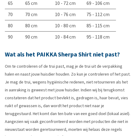
65
65 cm
10 - 72 cm
69 - 106 cm
70
70 cm
10 - 76 cm
75 - 112 cm
80
80 cm
10 - 80 cm
85 - 115 cm
90
90 cm
10 - 84 cm
95 - 118 cm
Wat als het PAIKKA Sherpa Shirt niet past?
Om te controleren of de trui past, mag je de trui uit de verpakking
halen en naast jouw huisdier houden. Zo kun je controleren of het past.
Je mag de trui, wegens hygiënische redenen, niet retourneren als het
in aanraking is geweest met jouw huisdier. Indien wij bij terugkomst
constateren dat het product bevlekt is, gedragen is, haar bevat, vies
ruikt of gewassen is, dan wordt het product niet naar je
teruggestuurd. Het komt dan ten bate van een goed doel (lokaal asiel).
Aangezien wij vaak geconfronteerd worden met producten die niet in
nieuwstaat worden geretourneerd, moeten wij helaas deze regels