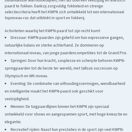
buitenlandse warmbloedlijnen, met als doel een veelzijdig en atletisch
paard te fokken. Dankzij zorgvuldig fokbeleid en strenge
selectiecriteria heeft het KWPN zich ontwikkeld tot een internationaal
topniveau-ras dat uitblinkt in sport en fokkerij.
Activiteiten waarbij het KWPN-paard tot zijn recht komt
Dressuur: KWPN-paarden zijn geliefd om hun expressieve gangen,
natuurlijke balans en sterke achterhand. Ze domineren op
internationaal niveau, van jonge paardencompetities tot de Grand Prix.
Springen: Door hun kracht, souplesse en scherpte behoren KWPN-
springpaarden tot de beste ter wereld, met talloze successen op
Olympisch en WK-niveau.
Eventing: De combinatie van uithoudingsvermogen, wendbaarheid
en intelligentie maakt het KWPN-paard ook geschikt voor
veelzijdigheid.
Mennen: De tuigpaardlijnen binnen het KWPN zijn speciaal
ontwikkeld voor shows en aangespannen sport, met hoge knieactie en
elegantie.
Recreatief rijden: Naast hun prestaties in de sport zijn veel KWPN-