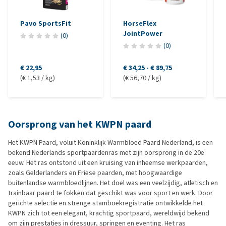
Pavo SportsFit
HorseFlex
JointPower
(
0
)
(
0
)
€ 22,95
€ 34,25
-
€ 89,75
(€ 1,53 / kg)
(€ 56,70 / kg)
Oorsprong van het KWPN paard
Het KWPN Paard, voluit Koninklijk Warmbloed Paard Nederland, is een
bekend Nederlands sportpaardenras met zijn oorsprong in de 20e
eeuw. Het ras ontstond uit een kruising van inheemse werkpaarden,
zoals Gelderlanders en Friese paarden, met hoogwaardige
buitenlandse warmbloedlijnen. Het doel was een veelzijdig, atletisch en
trainbaar paard te fokken dat geschikt was voor sport en werk. Door
gerichte selectie en strenge stamboekregistratie ontwikkelde het
KWPN zich tot een elegant, krachtig sportpaard, wereldwijd bekend
om zijn prestaties in dressuur, springen en eventing. Het ras