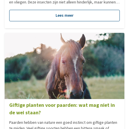
en vliegen. Deze insecten zijn niet alleen hinderlijk, maar kunnen
ook pijnlijke beten veroorzaken en onrust bij je paard geven.
Gelukkig zijn er verschillende manieren om je paard effectief te
Lees meer
beschermen en comfortabel de zomer door te helpen.
Giftige planten voor paarden: wat mag niet in
de wei staan?
Paarden hebben van nature een goed instinct om giftige planten
te mijden. Veel giftige soorten hebben een bittere smaak of