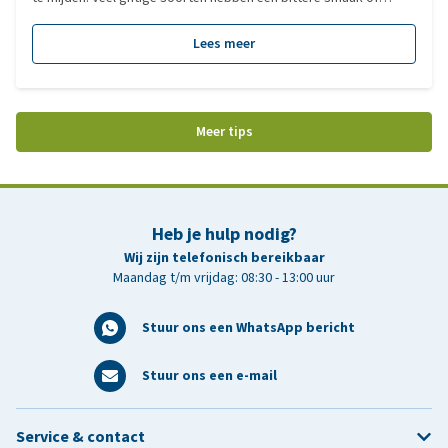
onaangename geur, waardoor paarden er vaak met een boog
omheen lopen. Toch is dat instinct niet altijd feilloos. Vooral bij
Lees meer
een kale weide, verveling, nieuwsgierigheid of bij giftige planten
in hooi of kuilvoer kunnen paarden tóch schadelijke plantendelen
binnenkrijgen. In dit artikel lees je welke planten giftig zijn, hoe je
vergiftiging voorkomt en wat je moet doen bij twijfel of in een
Meer tips
noodgeval.
Heb je hulp nodig?
Wij zijn telefonisch bereikbaar
Maandag t/m vrijdag: 08:30 - 13:00 uur
Stuur ons een WhatsApp bericht
Stuur ons een e-mail
Service & contact