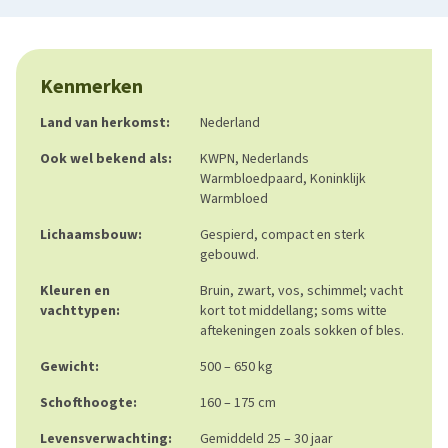
Kenmerken
Land van herkomst:
Nederland
Ook wel bekend als:
KWPN, Nederlands
Warmbloedpaard, Koninklijk
Warmbloed
Lichaamsbouw:
Gespierd, compact en sterk
gebouwd.
Kleuren en
Bruin, zwart, vos, schimmel; vacht
vachttypen:
kort tot middellang; soms witte
aftekeningen zoals sokken of bles.
Gewicht:
500 – 650 kg
Schofthoogte:
160 – 175 cm
Levensverwachting:
Gemiddeld 25 – 30 jaar