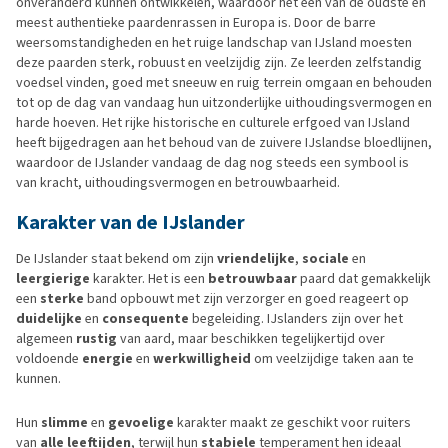
onveranderd kunnen ontwikkelen, waardoor het een van de oudste en
meest authentieke paardenrassen in Europa is. Door de barre
weersomstandigheden en het ruige landschap van IJsland moesten
deze paarden sterk, robuust en veelzijdig zijn. Ze leerden zelfstandig
voedsel vinden, goed met sneeuw en ruig terrein omgaan en behouden
tot op de dag van vandaag hun uitzonderlijke uithoudingsvermogen en
harde hoeven. Het rijke historische en culturele erfgoed van IJsland
heeft bijgedragen aan het behoud van de zuivere IJslandse bloedlijnen,
waardoor de IJslander vandaag de dag nog steeds een symbool is
van kracht, uithoudingsvermogen en betrouwbaarheid.
Karakter van de IJslander
De IJslander staat bekend om zijn
vriendelijke
,
sociale
en
leergierige
karakter. Het is een
betrouwbaar
paard dat gemakkelijk
een
sterke
band opbouwt met zijn verzorger en goed reageert op
duidelijke
en
consequente
begeleiding. IJslanders zijn over het
algemeen
rustig
van aard, maar beschikken tegelijkertijd over
voldoende
energie
en
werkwilligheid
om veelzijdige taken aan te
kunnen.
Hun
slimme
en
gevoelige
karakter maakt ze geschikt voor ruiters
van
alle leeftijden
, terwijl hun
stabiele
temperament hen ideaal