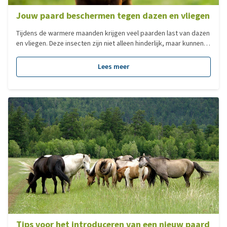
Jouw paard beschermen tegen dazen en vliegen
Tijdens de warmere maanden krijgen veel paarden last van dazen
en vliegen. Deze insecten zijn niet alleen hinderlijk, maar kunnen
ook pijnlijke beten veroorzaken en onrust bij je paard geven.
Gelukkig zijn er verschillende manieren om je paard effectief te
Lees meer
beschermen en comfortabel de zomer door te helpen.
Tips voor het introduceren van een nieuw paard