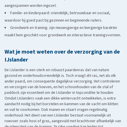
aangespannen worden ingezet.
Familie- en kinderpaard: vriendelijk, betrouwbaar en sociaal,
waardoor hij goed past bij gezinnen en beginnende ruiters.
Grondwerk en training: zijn nieuwsgierige en leergierige karakter
maakt hem geschikt voor grondwerk en interactieve trainingsvormen.
Wat je moet weten over de verzorging van de
IJslander
De IJslander is een sterk en robuust paardenras dat van nature
gezond en onderhoudsvriendelijk is. Toch vraagt dit ras, net als elk
ander paard, om consequente dagelijkse verzorging. Het controleren
en verzorgen van de hoeven, en het schoonhouden van de stal of
paddock zijn essentieel om de IJslander in topconditie te houden.
Omdat IJslanders vaak een dikke wintervacht ontwikkelen, is extra
aandacht nodig bij het borstelen en kammen van de vacht om klitten
en vuil te voorkomen. Ook manen en staart vragen regelmatig
onderhoud. Het dieet van een IJslander bestaat voornamelijk uit
ruwvoer zoals hooi of gras, aangevuld met krachtvoer afhankelijk van
de intensiteit van de training. Te rijke voeding kan leiden tot