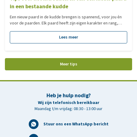
in een bestaande kudde
Een nieuw paard in de kudde brengen is spannend, voor jou én
voor de paarden. Elk paard heeft zijn eigen karakter en rang,
waardoor een verkeerde start onrust kan geven. Met de juiste
voorbereiding en een doordachte aanpak verloopt de overgang
Lees meer
echter vaak soepel en veilig. In deze blog lees je praktische tips
om een nieuw paard op een rustige manier kennis te laten maken
met zijn nieuwe kuddegenoten.
Meer tips
Heb je hulp nodig?
Wij zijn telefonisch bereikbaar
Maandag t/m vrijdag: 08:30 - 13:00 uur
Stuur ons een WhatsApp bericht