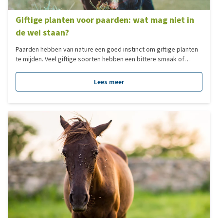
Giftige planten voor paarden: wat mag niet in
de wei staan?
Paarden hebben van nature een goed instinct om giftige planten
te mijden. Veel giftige soorten hebben een bittere smaak of
onaangename geur, waardoor paarden er vaak met een boog
omheen lopen. Toch is dat instinct niet altijd feilloos. Vooral bij
Lees meer
een kale weide, verveling, nieuwsgierigheid of bij giftige planten
in hooi of kuilvoer kunnen paarden tóch schadelijke plantendelen
binnenkrijgen. In dit artikel lees je welke planten giftig zijn, hoe je
vergiftiging voorkomt en wat je moet doen bij twijfel of in een
noodgeval.