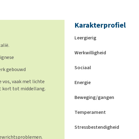
Karakterprofiel
Leergierig
alië.
Werkwilligheid
lignese
Sociaal
terk gebouwd
e vos, vaak met lichte
Energie
 kort tot middellang.
Beweging/gangen
Temperament
Stressbestendigheid
gewrichtsproblemen.