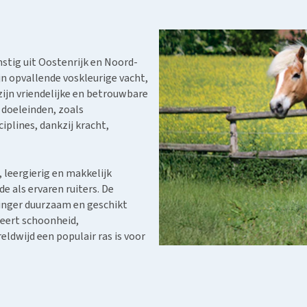
Bench
Nierproblemen
BARF
Ni
ho
er
Voer- en drinkbakken
Ouderdom en dementie
Puppy apotheek
Ou
He
nvoer
hu
Op reis en onderweg
Overgewicht en conditie
Vuurwerkangst
Ov
r
mstig uit Oostenrijk en Noord-
Be
Bekijk alles
Bekijk alles
Puppy benodigdheden
Sp
ijn opvallende voskleurige vacht,
Bekijk alles
ijn vriendelijke en betrouwbare
Vr
e doeleinden, zoals
Be
iplines, dankzij kracht,
, leergierig en makkelijk
de als ervaren ruiters. De
inger duurzaam en geschikt
neert schoonheid,
ldwijd een populair ras is voor