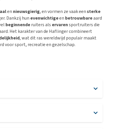
aal
en
nieuwsgierig
, en vormen ze vaak een
sterke
ger. Dankzij hun
evenwichtige
en
betrouwbare
aard
wel
beginnende
ruiters als
ervaren
sportruiters die
ard. Het karakter van de Haflinger combineert
delijkheid
, wat dit ras wereldwijd populair maakt
d voor sport, recreatie en gezelschap.