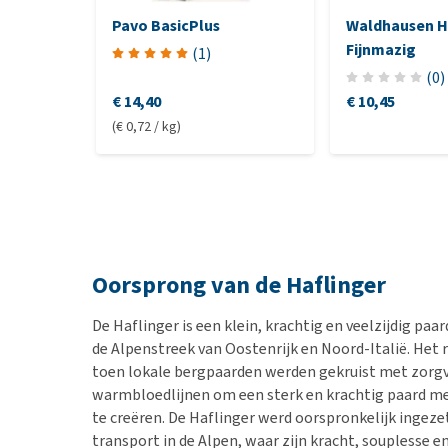
Pavo BasicPlus
Waldhausen H
Fijnmazig
(
1
)
(
0
)
€ 14,40
€ 10,45
(€ 0,72 / kg)
Oorsprong van de Haflinger
De Haflinger is een klein, krachtig en veelzijdig pa
de Alpenstreek van Oostenrijk en Noord-Italië. Het 
toen lokale bergpaarden werden gekruist met zorgv
warmbloedlijnen om een sterk en krachtig paard m
te creëren. De Haflinger werd oorspronkelijk ingez
transport in de Alpen, waar zijn kracht, souplesse 