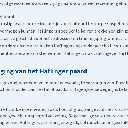
jd gewaardeerd als veelzijdig paard voor zowel recreatief gebru
cht komt
 rustig, waardoor ze ideaal zijn voor buitenritten en gezinsgebruik
ermogen kunnen Haflingers goed lichte karren trekken en zijn ze 
aken ze geschikt voor lichte dressuur en trainingsprogramma’s vo
er en de stabiele aard maken Haflingers bijzonder geschikt voor ki
ent en sociale karakter worden Haflingers ook vaak ingezet bij t
ging van het Haflinger paard
 gezond, waardoor ze relatief eenvoudig te verzorgen zijn. Dagel
choonhouden van de stal of paddock. Dagelijkse beweging is belan
met voldoende ruwvoer, zoals hooi of gras, aangevuld met kracht
nd gewicht en spierontwikkeling. Regelmatige veterinaire contr
ing blijven Haflingers jarenlang energiek, betrouwbaar en geschik