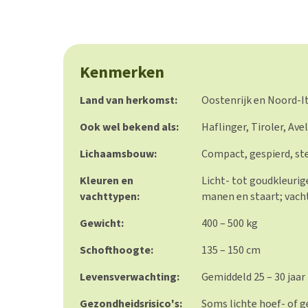
Kenmerken
Land van herkomst:
Oostenrijk en Noord-It
Ook wel bekend als:
Haflinger, Tiroler, Ave
Lichaamsbouw:
Compact, gespierd, s
Kleuren en
Licht- tot goudkleurig
vachttypen:
manen en staart; vacht
Gewicht:
400 – 500 kg
Schofthoogte:
135 – 150 cm
Levensverwachting:
Gemiddeld 25 – 30 jaar
Gezondheidsrisico's:
Soms lichte hoef- of 