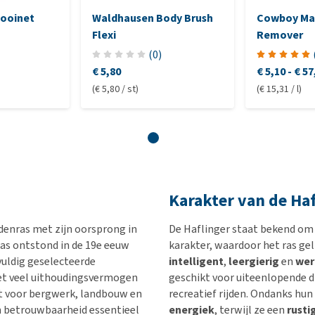
ooinet
Waldhausen Body Brush
Cowboy Ma
Flexi
Remover
(
0
)
€ 5,80
€ 5,10
-
€ 57
(€ 5,80 / st)
(€ 15,31 / l)
Karakter van de Haf
ardenras met zijn oorsprong in
De Haflinger staat bekend om
ras ontstond in de 19e eeuw
karakter, waardoor het ras gelie
uldig geselecteerde
intelligent
,
leergierig
en
wer
et veel uithoudingsvermogen
geschikt voor uiteenlopende d
et voor bergwerk, landbouw en
recreatief rijden. Ondanks hu
en betrouwbaarheid essentieel
energiek
, terwijl ze een
rusti