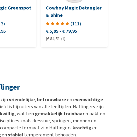
gic Greenspot
Cowboy Magic Detangler
Mane 'n 
& Shine
(
3
)
(
111
)
,95
€ 5,95
-
€ 79,95
€ 14,45
-
(€ 84,51 / l)
(€ 21,25 / l)
linger
 zijn
vriendelijke
,
betrouwbare
en
evenwichtige
fd is bij ruiters van alle leeftijden. Haflingers zijn
kwillig
, wat hen
gemakkelijk trainbaar
maakt en
isciplines zoals dressuur, springen, mennen en
n compacte formaat zijn Haflingers
krachtig
en
g
en
stabiel
temperament behouden.