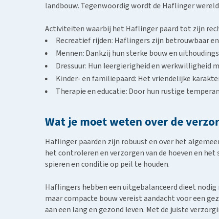
landbouw. Tegenwoordig wordt de Haflinger wereldwi
Activiteiten waarbij het Haflinger paard tot zijn re
Recreatief rijden: Haflingers zijn betrouwbaar en
Mennen: Dankzij hun sterke bouw en uithoudingsv
Dressuur: Hun leergierigheid en werkwilligheid m
Kinder- en familiepaard: Het vriendelijke karakt
Therapie en educatie: Door hun rustige temperam
Wat je moet weten over de verzor
Haflinger paarden zijn robuust en over het algemeen
het controleren en verzorgen van de hoeven en het s
spieren en conditie op peil te houden.
Haflingers hebben een uitgebalanceerd dieet nodig 
maar compacte bouw vereist aandacht voor een gezo
aan een lang en gezond leven. Met de juiste verzorg