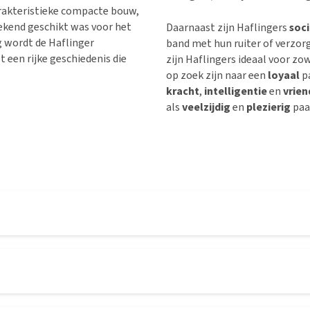
karakteristieke compacte bouw,
ekend geschikt was voor het
Daarnaast zijn Haflingers
soci
g wordt de Haflinger
band met hun ruiter of verzor
t een rijke geschiedenis die
zijn Haflingers ideaal voor zo
op zoek zijn naar een
loyaal
pa
kracht
,
intelligentie
en
vrien
als
veelzijdig
en
plezierig
paar