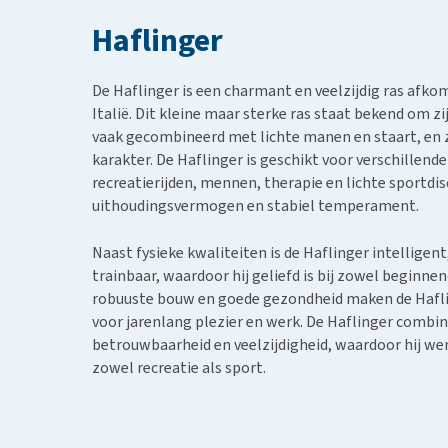
BARF
Hypoallergeen vo
Haflinger
Puppy apotheek
Biologisch honde
Vuurwerkangst
Vegan hondenvoe
De Haflinger is een charmant en veelzijdig ras afko
Bekijk alles
Snacks
Italië. Dit kleine maar sterke ras staat bekend om z
vaak gecombineerd met lichte manen en staart, en z
Bekijk alles
karakter. De Haflinger is geschikt voor verschillend
recreatierijden, mennen, therapie en lichte sportdisc
uithoudingsvermogen en stabiel temperament.
Naast fysieke kwaliteiten is de Haflinger intelligent
trainbaar, waardoor hij geliefd is bij zowel beginnen
robuuste bouw en goede gezondheid maken de Hafl
voor jarenlang plezier en werk. De Haflinger combi
betrouwbaarheid en veelzijdigheid, waardoor hij were
zowel recreatie als sport.