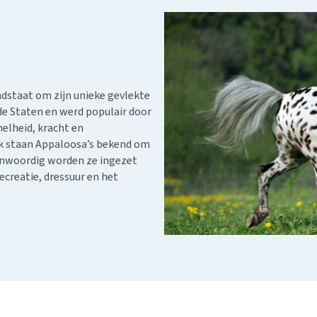
Bench
Nierproblemen
BARF
Ni
ho
er
Voer- en drinkbakken
Ouderdom en dementie
Puppy apotheek
Ou
He
nvoer
hu
Op reis en onderweg
Overgewicht en conditie
Vuurwerkangst
Ov
r
Be
Bekijk alles
Bekijk alles
Puppy benodigdheden
Sp
Bekijk alles
dstaat om zijn unieke gevlekte
Vr
gde Staten en werd populair door
Be
nelheid, kracht en
jk staan Appaloosa’s bekend om
genwoordig worden ze ingezet
ecreatie, dressuur en het