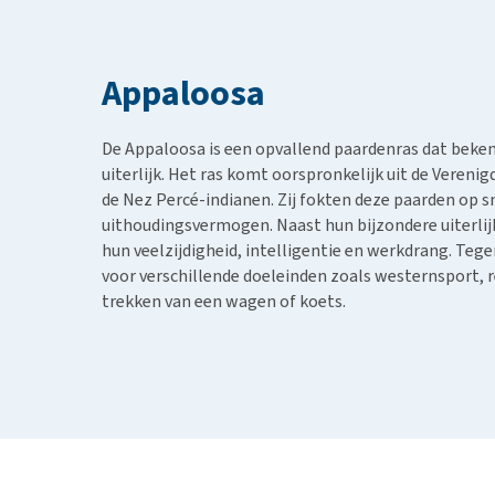
BARF
Hypoallergeen vo
Puppy apotheek
Biologisch honde
Vuurwerkangst
Appaloosa
Vegan hondenvoe
Bekijk alles
Snacks
De Appaloosa is een opvallend paardenras dat beken
Bekijk alles
uiterlijk. Het ras komt oorspronkelijk uit de Vereni
de Nez Percé-indianen. Zij fokten deze paarden op s
uithoudingsvermogen. Naast hun bijzondere uiterli
hun veelzijdigheid, intelligentie en werkdrang. Te
voor verschillende doeleinden zoals westernsport, r
trekken van een wagen of koets.