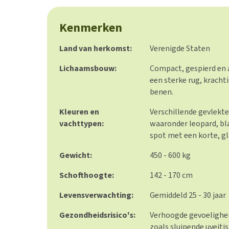
Kenmerken
Land van herkomst:
Verenigde Staten
Lichaamsbouw:
Compact, gespierd en
een sterke rug, kracht
benen.
Kleuren en
Verschillende gevlekte
vachttypen:
waaronder leopard, bl
spot met een korte, gl
Gewicht:
450 - 600 kg
Schofthoogte:
142 - 170 cm
Levensverwachting:
Gemiddeld 25 - 30 jaar
Gezondheidsrisico's:
Verhoogde gevoelighe
zoals sluipende uveiti