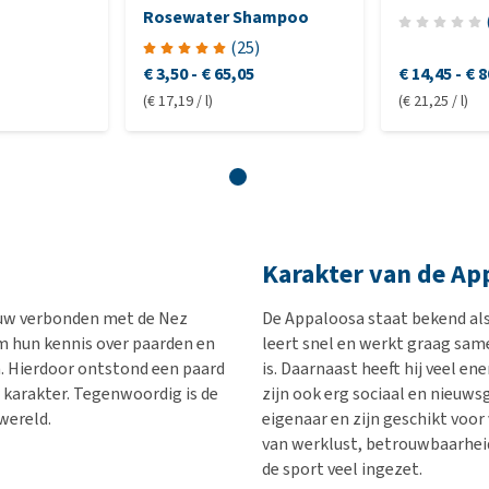
Rosewater Shampoo
(
25
)
€ 3,50
-
€ 65,05
€ 14,45
-
€ 8
(€ 17,19 / l)
(€ 21,25 / l)
Karakter van de Ap
auw verbonden met de Nez
De Appaloosa staat bekend als e
m hun kennis over paarden en
leert snel en werkt graag same
n. Hierdoor ontstond een paard
is. Daarnaast heeft hij veel 
karakter. Tegenwoordig is de
zijn ook erg sociaal en nieuw
wereld.
eigenaar en zijn geschikt voor
van werklust, betrouwbaarheid 
de sport veel ingezet.