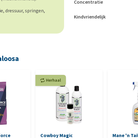
Concentratie
e, dressuur, springen,
Kindvriendelijk
aloosa
Herhaal
force
Cowboy Magic
Mane 'n Tai