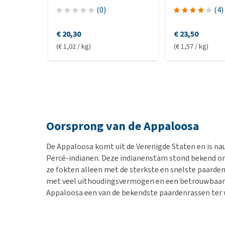
(
0
)
(
4
)
€ 20,30
€ 23,50
(€ 1,02 / kg)
(€ 1,57 / kg)
Oorsprong van de Appaloosa
De Appaloosa komt uit de Verenigde Staten en is n
Percé-indianen. Deze indianenstam stond bekend o
ze fokten alleen met de sterkste en snelste paarde
met veel uithoudingsvermogen en een betrouwbaar 
Appaloosa een van de bekendste paardenrassen ter 