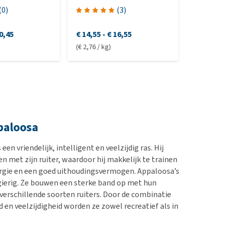
(
0
)
(
3
)
0,45
€ 14,55
-
€ 16,55
€ 34,75
-
(€ 2,76 / kg)
(€ 35,70 / s
paloosa
en vriendelijk, intelligent en veelzijdig ras. Hij
n met zijn ruiter, waardoor hij makkelijk te trainen
energie en een goed uithoudingsvermogen. Appaloosa’s
sgierig. Ze bouwen een sterke band op met hun
 verschillende soorten ruiters. Door de combinatie
en veelzijdigheid worden ze zowel recreatief als in