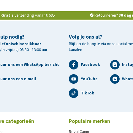
Gratis
verzending vanaf € 69,-
Retourneren?
30 dag
hulp nodig?
Volg je ons al?
telefonisch bereikbaar
Blijf op de hoogte via onze social m
m vrijdag: 08:30 - 13:00 uur
kanalen
tuur ons een WhatsApp bericht
Facebook
Inst
uur ons een e-mail
YouTube
What
TikTok
re categorieën
Populaire merken
er
Royal Canin