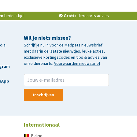
en
bedenktijd
Gratis
dierenarts advies
Wil je niets missen?
edia
Schrijf je nu in voor de Medpets nieuwsbrief
met daarin de laatste nieuwtjes, leuke acties,
exclusieve kortingscodes en tips & advies van
onze dierenarts.
Voorwaarden nieuwsbrief
agram
sApp
Inschrijven
Internationaal
België