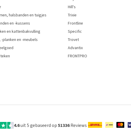
r
Hill's
men, halsbanden en tuigjes
Trixie
den en -kussens
Frontline
ken en kattenbakvulling
Specific
 -planken en -meubels
Trovet
eelgoed
Advantix
 teken
FRONTPRO
4.6
uit 5 gebaseerd op
51336
Reviews