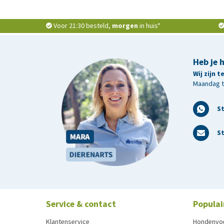
Voor 21:30 besteld,
morgen
in huis*
Heb je 
Wij zijn 
Maandag t/
S
St
Service & contact
Populai
Klantenservice
Hondenvo