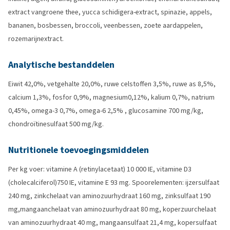
extract vangroene thee, yucca schidigera-extract, spinazie, appels,
bananen, bosbessen, broccoli, veenbessen, zoete aardappelen,
rozemarijnextract.
Analytische bestanddelen
Eiwit 42,0%, vetgehalte 20,0%, ruwe celstoffen 3,5%, ruwe as 8,5%,
calcium 1,3%, fosfor 0,9%, magnesium0,12%, kalium 0,7%, natrium
0,45%, omega-3 0,7%, omega-6 2,5% , glucosamine 700 mg/kg,
chondroïtinesulfaat 500 mg/kg.
Nutritionele toevoegingsmiddelen
Per kg voer: vitamine A (retinylacetaat) 10 000 IE, vitamine D3
(cholecalciferol)750 IE, vitamine E 93 mg. Spoorelementen: ijzersulfaat
240 mg, zinkchelaat van aminozuurhydraat 160 mg, zinksulfaat 190
mg,mangaanchelaat van aminozuurhydraat 80 mg, koperzuurchelaat
van aminozuurhydraat 40 mg, mangaansulfaat 21,4 mg, kopersulfaat