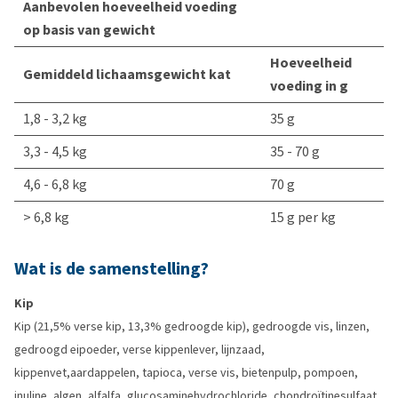
Aanbevolen hoeveelheid voeding
op basis van gewicht
Hoeveelheid
Gemiddeld lichaamsgewicht kat
voeding in g
1,8 - 3,2 kg
35 g
3,3 - 4,5 kg
35 - 70 g
4,6 - 6,8 kg
70 g
> 6,8 kg
15 g per kg
Wat is de samenstelling?
Kip
Kip (21,5% verse kip, 13,3% gedroogde kip), gedroogde vis, linzen,
gedroogd eipoeder, verse kippenlever, lijnzaad,
kippenvet,aardappelen, tapioca, verse vis, bietenpulp, pompoen,
inuline, algen, alfalfa, glucosaminehydrochloride, chondroïtinesulfaat,