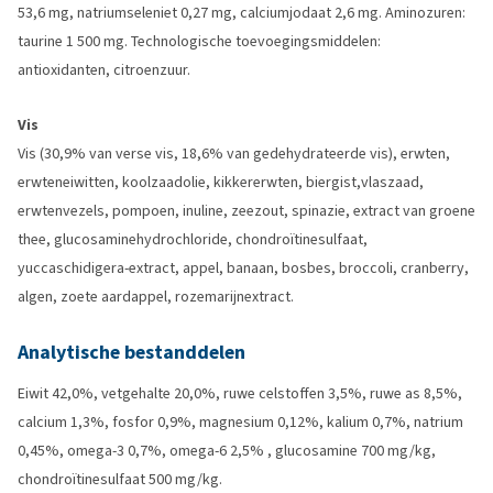
53,6 mg, natriumseleniet 0,27 mg, calciumjodaat 2,6 mg. Aminozuren:
taurine 1 500 mg. Technologische toevoegingsmiddelen:
antioxidanten, citroenzuur.
Vis
Vis (30,9% van verse vis, 18,6% van gedehydrateerde vis), erwten,
erwteneiwitten, koolzaadolie, kikkererwten, biergist,vlaszaad,
erwtenvezels, pompoen, inuline, zeezout, spinazie, extract van groene
thee, glucosaminehydrochloride, chondroïtinesulfaat,
yuccaschidigera-extract, appel, banaan, bosbes, broccoli, cranberry,
algen, zoete aardappel, rozemarijnextract.
Analytische bestanddelen
Eiwit 42,0%, vetgehalte 20,0%, ruwe celstoffen 3,5%, ruwe as 8,5%,
calcium 1,3%, fosfor 0,9%, magnesium 0,12%, kalium 0,7%, natrium
0,45%, omega-3 0,7%, omega-6 2,5% , glucosamine 700 mg/kg,
chondroïtinesulfaat 500 mg/kg.