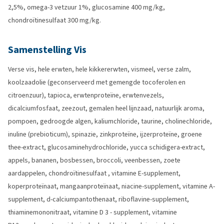
2,5%, omega-3 vetzuur 1%, glucosamine 400 mg/kg,
chondroïtinesulfaat 300 mg/kg.
Samenstelling Vis
Verse vis, hele erwten, hele kikkererwten, vismeel, verse zalm,
koolzaadolie (geconserveerd met gemengde tocoferolen en
citroenzuur), tapioca, erwtenproteïne, erwtenvezels,
dicalciumfosfaat, zeezout, gemalen heel lijnzaad, natuurlijk aroma,
pompoen, gedroogde algen, kaliumchloride, taurine, cholinechloride,
inuline (prebioticum), spinazie, zinkproteïne, ijzerproteïne, groene
thee-extract, glucosaminehydrochloride, yucca schidigera-extract,
appels, bananen, bosbessen, broccoli, veenbessen, zoete
aardappelen, chondroïtinesulfaat , vitamine E-supplement,
koperproteïnaat, mangaanproteïnaat, niacine-supplement, vitamine A-
supplement, d-calciumpantothenaat, riboflavine-supplement,
thiaminemononitraat, vitamine D 3 - supplement, vitamine