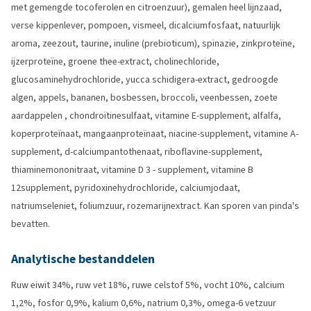
met gemengde tocoferolen en citroenzuur), gemalen heel lijnzaad,
verse kippenlever, pompoen, vismeel, dicalciumfosfaat, natuurlijk
aroma, zeezout, taurine, inuline (prebioticum), spinazie, zinkproteïne,
ijzerproteïne, groene thee-extract, cholinechloride,
glucosaminehydrochloride, yucca schidigera-extract, gedroogde
algen, appels, bananen, bosbessen, broccoli, veenbessen, zoete
aardappelen , chondroïtinesulfaat, vitamine E-supplement, alfalfa,
koperproteïnaat, mangaanproteïnaat, niacine-supplement, vitamine A-
supplement, d-calciumpantothenaat, riboflavine-supplement,
thiaminemononitraat, vitamine D 3 - supplement, vitamine B
12supplement, pyridoxinehydrochloride, calciumjodaat,
natriumseleniet, foliumzuur, rozemarijnextract. Kan sporen van pinda's
bevatten.
Analytische bestanddelen
Ruw eiwit 34%, ruw vet 18%, ruwe celstof 5%, vocht 10%, calcium
1,2%, fosfor 0,9%, kalium 0,6%, natrium 0,3%, omega-6 vetzuur