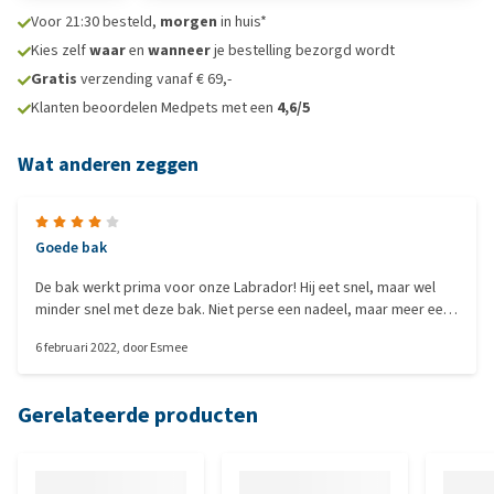
Voor 21:30 besteld,
morgen
in huis*
Kies zelf
waar
en
wanneer
je bestelling bezorgd wordt
Gratis
verzending vanaf € 69,-
Klanten beoordelen Medpets met een
4,6/5
Wat anderen zeggen
Goede bak
De bak werkt prima voor onze Labrador! Hij eet snel, maar wel
minder snel met deze bak. Niet perse een nadeel, maar meer een
tip: De kleuren komen niet 100% overeen. De "teal" is donkerder
6 februari 2022
, door
Esmee
van kleur dan op de foto.
Gerelateerde producten