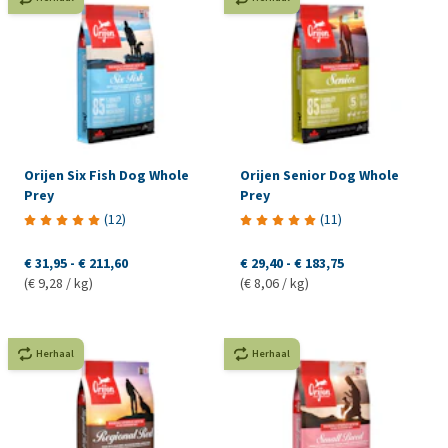
Orijen Six Fish Dog Whole
Orijen Senior Dog Whole
Prey
Prey
(
12
)
(
11
)
€ 31,95
-
€ 211,60
€ 29,40
-
€ 183,75
(€ 9,28 / kg)
(€ 8,06 / kg)
Herhaal
Herhaal