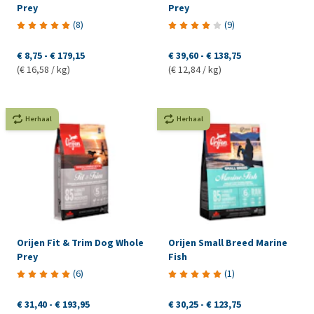
Prey
Prey
(
8
)
(
9
)
€ 8,75
-
€ 179,15
€ 39,60
-
€ 138,75
(€ 16,58 / kg)
(€ 12,84 / kg)
Herhaal
Herhaal
Orijen Fit & Trim Dog Whole
Orijen Small Breed Marine
Prey
Fish
(
6
)
(
1
)
€ 31,40
-
€ 193,95
€ 30,25
-
€ 123,75