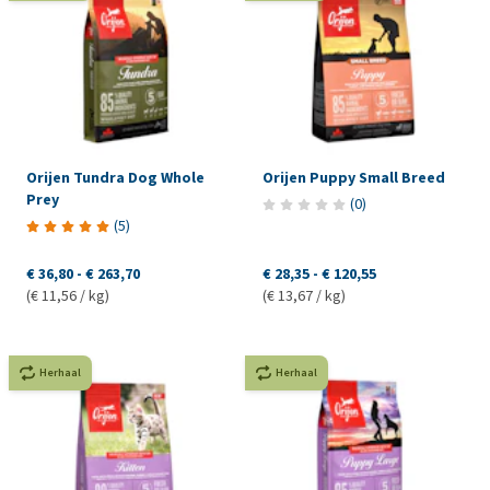
Orijen Tundra Dog Whole
Orijen Puppy Small Breed
Prey
(
0
)
(
5
)
€ 36,80
-
€ 263,70
€ 28,35
-
€ 120,55
(€ 11,56 / kg)
(€ 13,67 / kg)
Herhaal
Herhaal