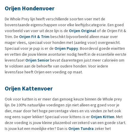
Orijen Hondenvoer
De Whole Prey lijn heeft verschillende soorten voer met de
bovenstaande eigenschappen voor elke leeftijdscategorie. Een goed
voorbeeld van voer uit deze lijn is de
Orijen Original
of de Orijen Fit &
Trim. De
Orijen Fit & Trim
beschikt bijvoorbeeld alleen maar over
mager vlees, speciaal voor honden met (aanleg voor) overgewicht.
Speciaal voor je pup is er de
Orijen Puppy
. Boordevol goede eiwitten
en vetten die jouw kleine avonturier nodig heeft in de essentiële eerste
levensfase!
Orijen Senior
bevat daarentegen juist meer calorieën om
te voldoen aan de behoefte van oudere honden. Voor iedere
levensfase heeft Orijen een voeding op maat.
Orijen Kattenvoer
Ook voor katten is er meer dan genoeg keuze binnen de Whole prey
lijn. De 100% natuurlijke voedingen zijn niet alleen erg goed voor je
dier, maar door het hoge percentage vlees en vis vinden ze het ook
nog eens super lekker! Speciaal voor kittens is er
Orijen Kitten
. Met
deze voeding is jouw kleine pluizenbol verzekerd van een goede start.
Is jouw kat een moeilijke eter? Dan is
Orijen Tundra
zeker het