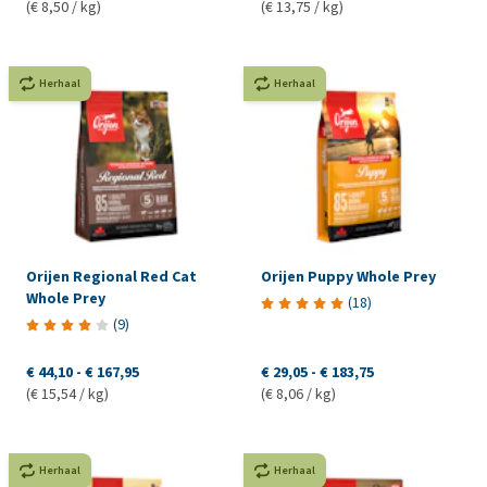
(€ 8,50 / kg)
(€ 13,75 / kg)
Herhaal
Herhaal
Orijen Regional Red Cat
Orijen Puppy Whole Prey
Whole Prey
(
18
)
(
9
)
€ 44,10
-
€ 167,95
€ 29,05
-
€ 183,75
(€ 15,54 / kg)
(€ 8,06 / kg)
Herhaal
Herhaal