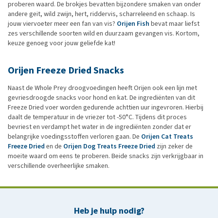
proberen waard. De brokjes bevatten bijzondere smaken van onder
andere geit, wild zwijn, hert, riddervis, scharreleend en schaap. Is
jouw viervoeter meer een fan van vis?
Orijen Fish
bevat maar liefst
zes verschillende soorten wild en duurzaam gevangen vis. Kortom,
keuze genoeg voor jouw geliefde kat!
Orijen Freeze Dried Snacks
Naast de Whole Prey droogvoedingen heeft Orijen ook een lijn met
gevriesdroogde snacks voor hond en kat. De ingrediënten van dit
Freeze Dried voer worden gedurende achttien uur ingevroren. Hierbij
daalt de temperatuur in de vriezer tot -50°C. Tijdens dit proces
bevriest en verdampt het water in de ingrediënten zonder dat er
belangrijke voedingsstoffen verloren gaan. De
Orijen Cat Treats
Freeze Dried
en de
Orijen Dog Treats Freeze Dried
zijn zeker de
moeite waard om eens te proberen. Beide snacks zijn verkrijgbaar in
verschillende overheerlijke smaken.
Heb je hulp nodig?