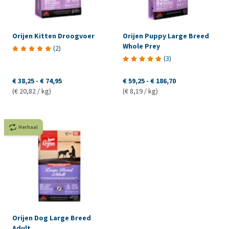
Orijen Kitten Droogvoer
Orijen Puppy Large Breed
Whole Prey
(
2
)
(
3
)
€ 38,25
-
€ 74,95
€ 59,25
-
€ 186,70
(€ 20,82 / kg)
(€ 8,19 / kg)
Herhaal
Orijen Dog Large Breed
Adult