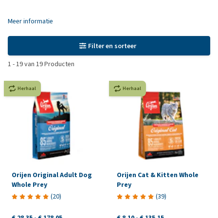
Meer informatie
Filter en sorteer
1
-
19
van
19
Producten
Herhaal
Herhaal
Orijen Original Adult Dog
Orijen Cat & Kitten Whole
Whole Prey
Prey
(
20
)
(
39
)
€ 28,35
-
€ 178,05
€ 8,10
-
€ 135,15