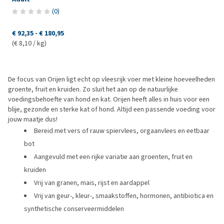
(
0
)
€ 92,35
-
€ 180,95
(€ 8,10 / kg)
De focus van Orijen ligt echt op vleesrijk voer met kleine hoeveelheden
groente, fruit en kruiden. Zo sluit het aan op de natuurlijke
voedingsbehoefte van hond en kat. Orijen heeft alles in huis voor een
blije, gezonde en sterke kat of hond. Altijd een passende voeding voor
jouw maatje dus!
Bereid met vers of rauw spiervlees, orgaanvlees en eetbaar
bot
Aangevuld met een rijke variatie aan groenten, fruit en
kruiden
Vrij van granen, mais, rijst en aardappel
Vrij van geur-, kleur-, smaakstoffen, hormonen, antibiotica en
synthetische conserveermiddelen