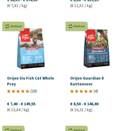
(€ 7,81 / kg)
(€ 12,51 / kg)
Herhaal
Herhaal
Orijen Six Fish Cat Whole
Orijen Guardian 8
Prey
Kattenvoer
(
20
)
(
4
)
€ 7,40
-
€ 149,55
€ 8,50
-
€ 146,80
(€ 13,84 / kg)
(€ 16,31 / kg)
Herhaal
Herhaal