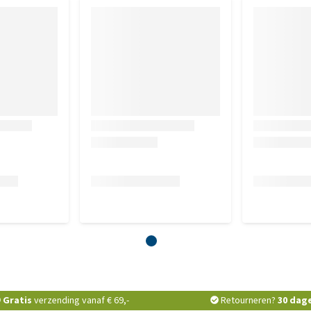
Gratis
verzending vanaf € 69,-
Retourneren?
30 dag