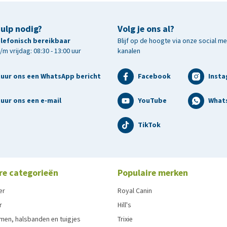
hulp nodig?
Volg je ons al?
telefonisch bereikbaar
Blijf op de hoogte via onze social m
m vrijdag: 08:30 - 13:00 uur
kanalen
tuur ons een WhatsApp bericht
Facebook
Inst
uur ons een e-mail
YouTube
What
TikTok
re categorieën
Populaire merken
er
Royal Canin
r
Hill's
men, halsbanden en tuigjes
Trixie