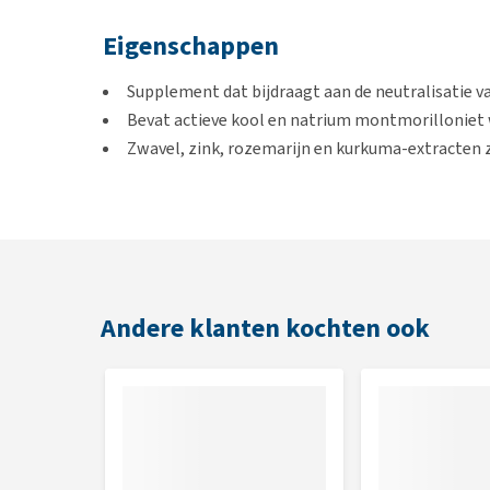
Eigenschappen
Supplement dat bijdraagt aan de neutralisatie va
Bevat actieve kool en natrium montmorilloniet 
Zwavel, zink, rozemarijn en kurkuma-extracten z
neutraliseren
Extra micronutriënten ondersteunen de leverfun
Gebruik
Aanvankelijke dosis: 2 tot 3 maatscheppen (50 - 
Andere klanten kochten ook
dagen).
Onderhoudsdosis: voeg dagelijks 1 tot 2 maatsche
Inhoud
750 g