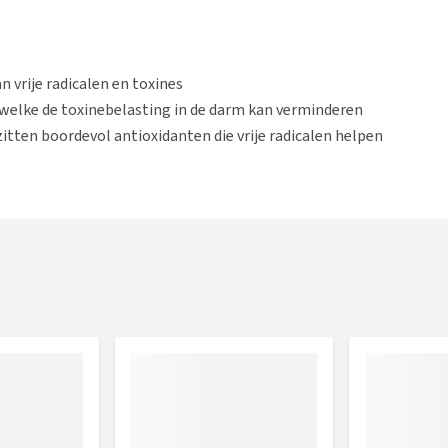
n vrije radicalen en toxines
welke de toxinebelasting in de darm kan verminderen
itten boordevol antioxidanten die vrije radicalen helpen
ctie
75 g) per dag toevoegen aan het voer (gedurende 2 tot 4
ppen (25 - 50 g) toe aan het voer.