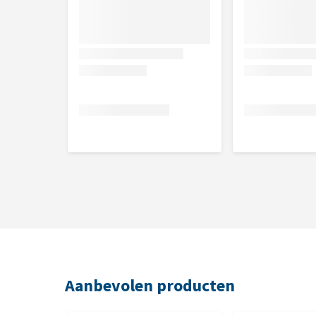
Samenstelling
Methylsulfonylmethaan, gist, munt, gember, magne
actieve kool, calciumcarbonaat, tarweproteïne, raap
rozenbottels, kurkuma en rozemarijn.
Aanbevolen producten