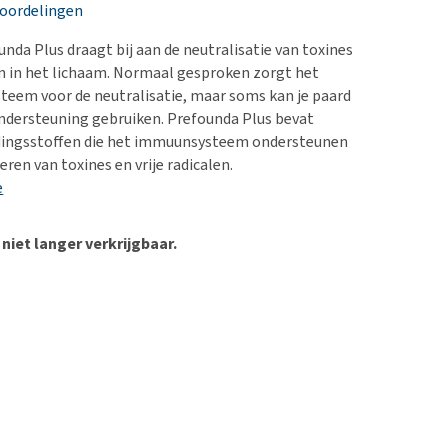
erproblemen
nd te zwaar wordt?
eoordelingen
derdom en dementie
lp! Mijn hond plast in
unda Plus draagt bij aan de neutralisatie van toxines
is. Wat nu?
ergewicht en conditie
len in het lichaam. Normaal gesproken zorgt het
kijk alles
teem voor de neutralisatie, maar soms kan je paard
ieren, pezen en botten
ndersteuning gebruiken. Prefounda Plus bevat
uchtbaarheid
edingsstoffen die het immuunsysteem ondersteunen
seren van toxines en vrije radicalen.
kijk alles
e
 niet langer verkrijgbaar.