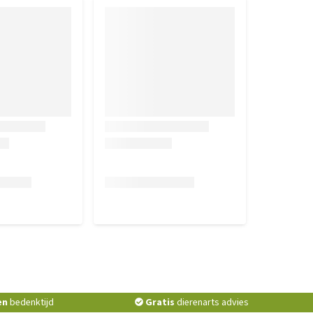
en
bedenktijd
Gratis
dierenarts advies