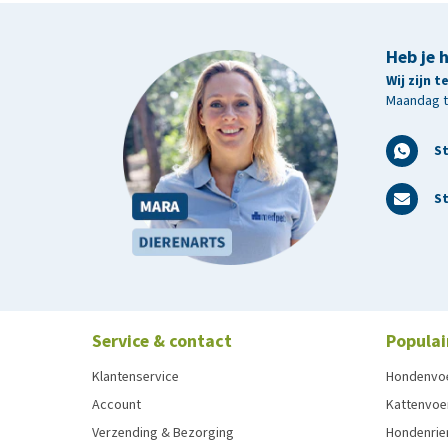
Heb je 
Wij zijn 
Maandag t/
S
St
Service & contact
Populai
Klantenservice
Hondenvo
Account
Kattenvoe
Verzending & Bezorging
Hondenrie