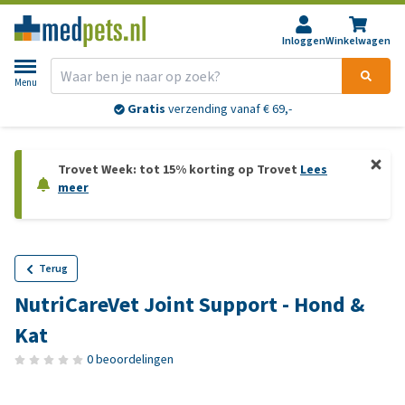
Inloggen
Winkelwagen
Menu
Gratis
verzending vanaf € 69,-
Trovet Week: tot 15% korting op Trovet
Lees
meer
Terug
NutriCareVet Joint Support - Hond &
Kat
0 beoordelingen