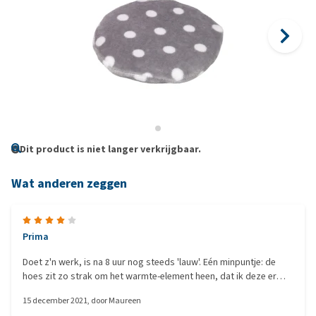
Dit product is niet langer verkrijgbaar.
Wat anderen zeggen
Prima
Doet z'n werk, is na 8 uur nog steeds 'lauw'. Eén minpuntje: de
hoes zit zo strak om het warmte-element heen, dat ik deze er
bijna niet meer omheen krijg. Om die reden kiezen wij ervoor om
15 december 2021
, door
Maureen
het warmte-element onder een dekentje of handdoek te leggen.