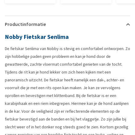
Productinformatie
Nobby Fietskar Senlima
De fietskar Senlima van Nobby is stevig en comfortabel ontworpen. Zo
zijn hobbelige paden geen probleem en kan je hond door de
gewatteerde, zachte vloermat comfortabel genieten van de tocht.
Tijdens de rit kan je hond lekker om zich heen kijken met een
panoramisch uitzicht. De fietskar heeft namelijk een dak-, achter- en
voorruit die je met een rits open kan maken. Je kan ze vervolgens
oprollen en bevestigen met klittenband. Bij de fietskar is er een
karabijnhaak en een riem inbegrepen. Hiermee kan je de hond aanlijnen
in de kar. Voor de veiligheid zijn er reflecterende elementen op de
fietskar bevestigd aan de banden en bij het vlaggetje. Zo zijn jullie bij
slecht weer of in het donker nog steeds goed te zien. Kortom gezellig
samen genieten van een heerlijke fietstocht op een leuke, veilige en