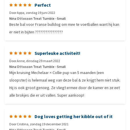
Perfect
Door
Appa
,
zondag 19 juni 2022
Nina Ottosson Treat Tumble - Small
Beste bal voor Franse bulldog om mee te voetballen want hij kan
er niet in bijten ????????????????
Superleuke activiteit!
Door
Anne
,
dinsdag 29 maart 2022
Nina Ottosson Treat Tumble - Small
Mijn kruising Mechelaar × Collie pup van 5 maanden (een
sloopster) is helemaal weg van deze bal & ze krijgt hem niet stuk.
Hij is ook groot genoeg. Ze vliegt ermee door de kamer en ze eet
alle brokjes die er uit vallen. Super aankoop!
Dog loves getting her kibble out of it
Door
Cristina
,
zondag 19 december 2021