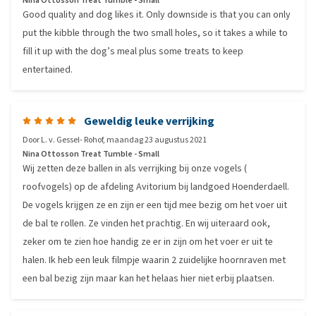
Nina Ottosson Treat Tumble - Small
Good quality and dog likes it. Only downside is that you can only
put the kibble through the two small holes, so it takes a while to
fill it up with the dog’s meal plus some treats to keep
entertained.
Geweldig leuke verrijking
Door
L. v. Gessel- Rohof
,
maandag 23 augustus 2021
Nina Ottosson Treat Tumble - Small
Wij zetten deze ballen in als verrijking bij onze vogels (
roofvogels) op de afdeling Avitorium bij landgoed Hoenderdaell.
De vogels krijgen ze en zijn er een tijd mee bezig om het voer uit
de bal te rollen. Ze vinden het prachtig. En wij uiteraard ook,
zeker om te zien hoe handig ze er in zijn om het voer er uit te
halen. Ik heb een leuk filmpje waarin 2 zuidelijke hoornraven met
een bal bezig zijn maar kan het helaas hier niet erbij plaatsen.