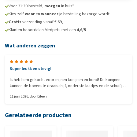
Voor 21:30 besteld,
morgen
in huis*
Kies zelf
waar
en
wanneer
je bestelling bezorgd wordt
Gratis
verzending vanaf € 69,-
Klanten beoordelen Medpets met een
4,6/5
Wat anderen zeggen
Super leukk en stevig!
Ik heb hem gekocht voor mijnen konijnen en hond! De konijnen
kunnen de bovenste draaischijf, onderste laadjes en de schuifjes
daarboven openen.
11 juni 2026
, door
Eileen
Gerelateerde producten