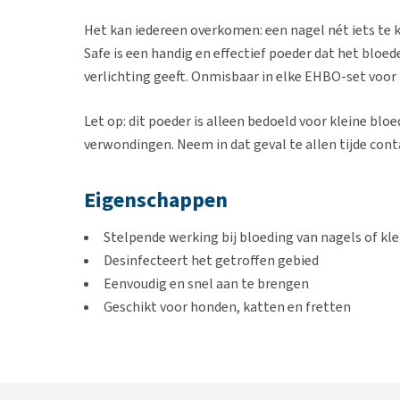
Het kan iedereen overkomen: een nagel nét iets te 
Safe is een handig en effectief poeder dat het bloed
verlichting geeft. Onmisbaar in elke EHBO-set voor 
Let op: dit poeder is alleen bedoeld voor kleine bl
verwondingen. Neem in dat geval te allen tijde cont
Eigenschappen
Stelpende werking bij bloeding van nagels of kl
Desinfecteert het getroffen gebied
Eenvoudig en snel aan te brengen
Geschikt voor honden, katten en fretten
Te gebruiken bij
Te kort geknipte nagels bij honden, katten en f