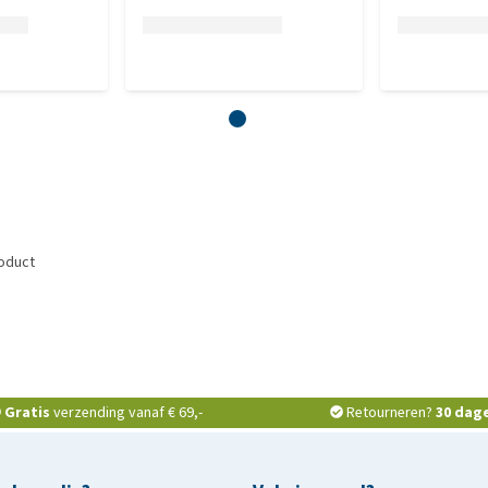
roduct
Gratis
verzending vanaf € 69,-
Retourneren?
30 dag