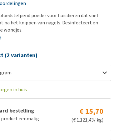
erproblemen
nd te zwaar wordt?
eoordelingen
derdom en dementie
lp! Mijn hond plast in
n bloedstelpend poeder voor huisdieren dat snel
is. Wat nu?
ergewicht en conditie
t na het knippen van nagels. Desinfecteert en
kijk alles
ine wondjes.
ieren, pezen en botten
e
uchtbaarheid
kijk alles
ct (2 varianten)
4 gram
orgen in huis
€ 15,70
rd bestelling
e product eenmalig
(€ 1.121,43/ kg)