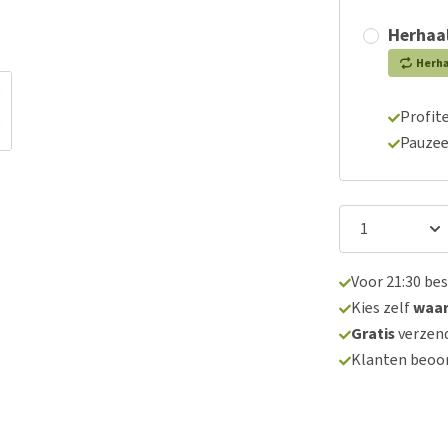
Herhaal
Herh
Profite
Pauzee
Voor 21:30 be
Kies zelf
waa
Gratis
verzend
Klanten beoo