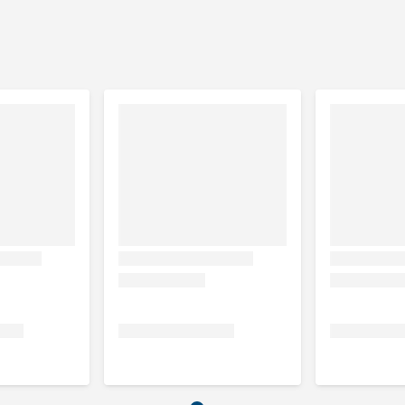
je. Je kunt de nagel ook direct in het poeder dippen zodat
. Alleen voor uitwendig gebruik.