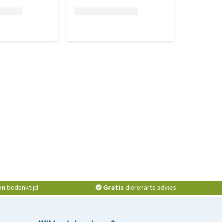
en
bedenktijd
Gratis
dierenarts advies