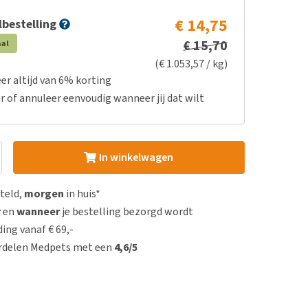
€ 14,75
bestelling
€ 15,70
aal
(€ 1.053,57 / kg)
er altijd van 6% korting
r of annuleer eenvoudig wanneer jij dat wilt
In winkelwagen
steld,
morgen
in huis*
r
en
wanneer
je bestelling bezorgd wordt
ing vanaf € 69,-
rdelen Medpets met een
4,6/5