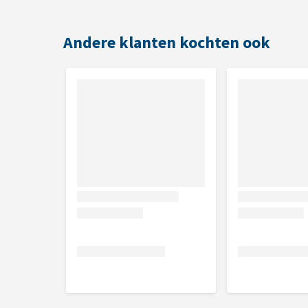
Kleine oppervlakkige wondjes of schaafplekjes
Andere klanten kochten ook
Gebruik
Breng het poeder royaal aan op de nagel of het wond
het hele gebied goed bedekt is. Herhaal indien nodig
Inhoud
14 gram of 42 gram