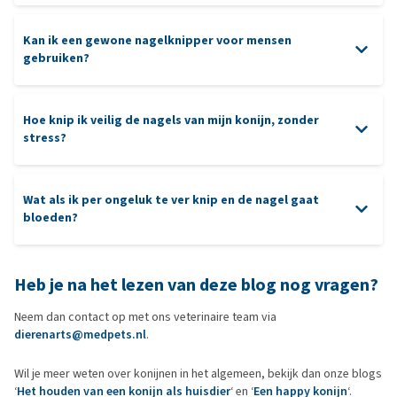
Het konijn heeft moeite met lopen of graaft minder goed.
Er is een mank of onregelmatig loopje zichtbaar.
Kan ik een gewone nagelknipper voor mensen
gebruiken?
Je konijn is minder actief. Let op, dit kan ook vele andere
oorzaken hebben. Wanneer je merkt dat je konijn minder actief is of
minder eet, ga dan altijd eerst naar je dierenarts om je konijn te
Hoe knip ik veilig de nagels van mijn konijn, zonder
laten nakijken.
stress?
Trixie
Wat als ik per ongeluk te ver knip en de nagel gaat
Nagelschaar
bloeden?
bloedstelpend poeder
Heb je na het lezen van deze blog nog vragen?
Neem dan contact op met ons veterinaire team via
dierenarts@medpets.nl
.
Wil je meer weten over konijnen in het algemeen, bekijk dan onze blogs
‘
Het houden van een konijn als huisdier
‘ en ‘
Een happy konijn
‘.