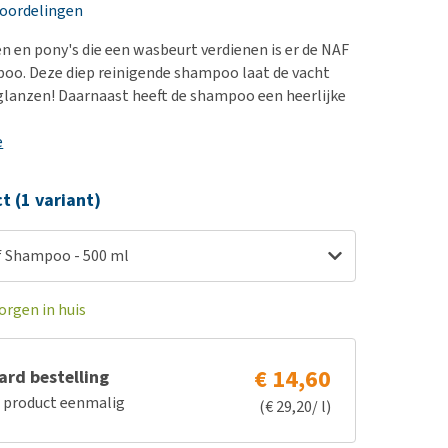
erproblemen
nd te zwaar wordt?
eoordelingen
derdom en dementie
lp! Mijn hond plast in
en en pony's die een wasbeurt verdienen is er de NAF
is. Wat nu?
ergewicht en conditie
oo. Deze diep reinigende shampoo laat de vacht
kijk alles
lanzen! Daarnaast heeft de shampoo een heerlijke
ieren, pezen en botten
uchtbaarheid
e
kijk alles
ct (1 variant)
 Shampoo - 500 ml
orgen in huis
€ 14,60
rd bestelling
e product eenmalig
(€ 29,20/ l)