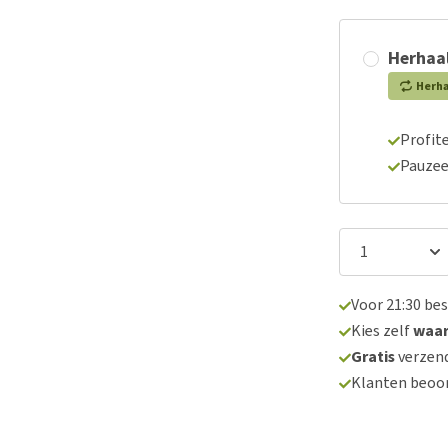
Herhaal
Herh
Profite
Pauzee
Voor 21:30 be
Kies zelf
waa
Gratis
verzend
Klanten beoo