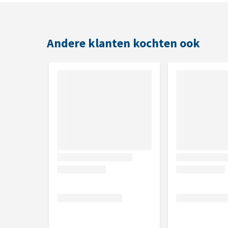
Inhoud
500 ml
Andere klanten kochten ook
Samenstelling
Hexyl kaneel, hydroxycitronellal, linalool.