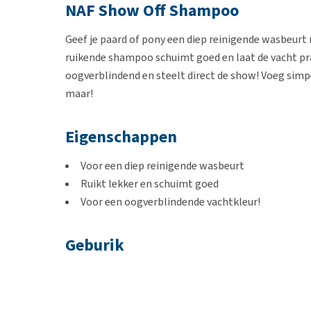
NAF Show Off Shampoo
Geef je paard of pony een diep reinigende wasbeurt
ruikende shampoo schuimt goed en laat de vacht pra
oogverblindend en steelt direct de show! Voeg si
maar!
Eigenschappen
Voor een diep reinigende wasbeurt
Ruikt lekker en schuimt goed
Voor een oogverblindende vachtkleur!
Geburik
Voeg 20 ml Show Off Shampoo toe aan 1 liter water 
hierbij het gebied rondom de ogen. Spoel na het wa