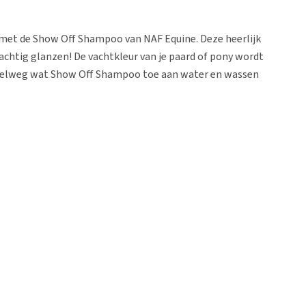
 met de Show Off Shampoo van NAF Equine. Deze heerlijk
chtig glanzen! De vachtkleur van je paard of pony wordt
mpelweg wat Show Off Shampoo toe aan water en wassen
of breng de shampoo direct op de natte vacht aan. Vermijd
ssen je paard of pony goed af met water.