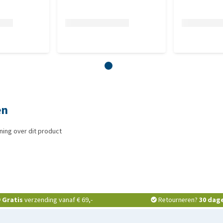
en
ing over dit product
Gratis
verzending vanaf € 69,-
Retourneren?
30 dag