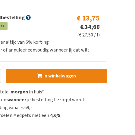
€ 13,75
bestelling
€ 14,60
aal
(€ 27,50 / l)
er altijd van 6% korting
r of annuleer eenvoudig wanneer jij dat wilt
In winkelwagen
steld,
morgen
in huis*
r
en
wanneer
je bestelling bezorgd wordt
ing vanaf € 69,-
rdelen Medpets met een
4,6/5