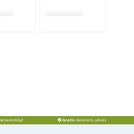
en
bedenktijd
Gratis
dierenarts advies