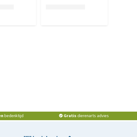
en
bedenktijd
Gratis
dierenarts advies