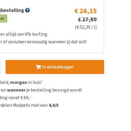
€ 26,15
bestelling
€ 27,80
aal
(€ 52,30 / l)
er altijd van 6% korting
r of annuleer eenvoudig wanneer jij dat wilt
In winkelwagen
steld,
morgen
in huis*
r
en
wanneer
je bestelling bezorgd wordt
ing vanaf € 69,-
rdelen Medpets met een
4,6/5