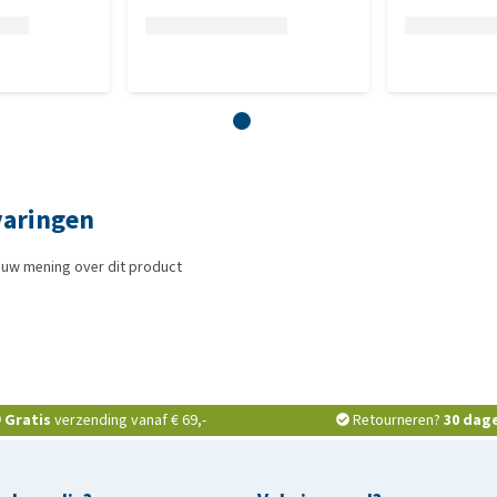
varingen
ouw mening over dit product
Gratis
verzending vanaf € 69,-
Retourneren?
30 dag