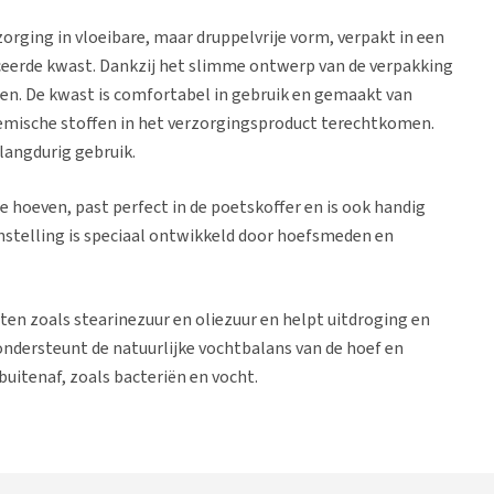
orging in vloeibare, maar druppelvrije vorm, verpakt in een
uceerde kwast. Dankzij het slimme ontwerp van de verpakking
gen. De kwast is comfortabel in gebruik en gemaakt van
chemische stoffen in het verzorgingsproduct terechtkomen.
 langdurig gebruik.
e hoeven, past perfect in de poetskoffer en is ook handig
nstelling is speciaal ontwikkeld door hoefsmeden en
ten zoals stearinezuur en oliezuur en helpt uitdroging en
ndersteunt de natuurlijke vochtbalans van de hoef en
uitenaf, zoals bacteriën en vocht.
met zwakke of broze hoeven en helpt om de algehele
oei van sterk hoornweefsel en voorkomt dat
ge slechte hoefconditie.