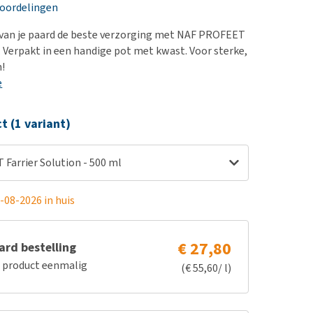
erproblemen
nd te zwaar wordt?
eoordelingen
derdom en dementie
lp! Mijn hond plast in
 van je paard de beste verzorging met NAF PROFEET
is. Wat nu?
ergewicht en conditie
n. Verpakt in een handige pot met kwast. Voor sterke,
kijk alles
!
ieren, pezen en botten
e
uchtbaarheid
kijk alles
ct (1 variant)
Farrier Solution - 500 ml
-08-2026 in huis
€ 27,80
rd bestelling
e product eenmalig
(€ 55,60/ l)