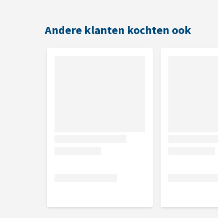
Dankzij zijn verzorgende werking en diepe opname i
Andere klanten kochten ook
gebruiken na het beslaan, als extra bescherming teg
Eigenschappen
Druppelvrije formule, voorkomt verspilling en 
Kwast van natuurlijke oorsprong, voorkomt vero
Geschikt voor dagelijks gebruik, ondersteunt ge
Beschermt tegen uitdroging en scheurvorming, v
hoornweefsel
Ideaal na het beslaan, sluit oude nagelgaten af
Gebruik
Dagelijks aanbrengen op hoefwand en zool om het 