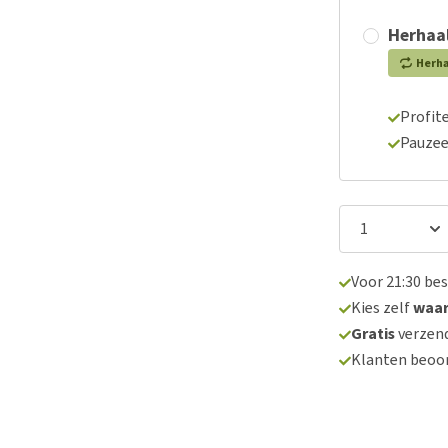
Herhaal
Herh
Profite
Pauzee
Voor 21:30 be
Kies zelf
waa
Gratis
verzend
Klanten beoo