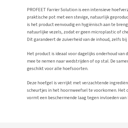
PROFEET Farrier Solution is een intensieve hoefverz
praktische pot met een stevige, natuurlijk geprod
is het product eenvoudig en hygiënisch aan te bren
natuurlijke vezels, zodat er geen microplastic of 
Dit garandeert de zuiverheid van de inhoud, zelfs bij
Het product is ideaal voor dagelijks onderhoud van d
mee te nemen naar wedstrijden of op stal. De same
geschikt voor alle hoefsoorten.
Deze hoefgel is verrijkt met verzachtende ingrediën
scheurtjes in het hoornweefsel te voorkomen. Het o
vormt een beschermende laag tegen invloeden van b
Farrier Solution is vooral aanbevolen bij paarden 
hoefgezondheid te ondersteunen. Het bevordert gr
trainingsschema’s moeten worden aangepast vanwe