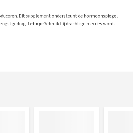
introduceren. Dit supplement ondersteunt de hormoonspiegel
 hengstgedrag.
Let op:
Gebruik bij drachtige merries wordt
 het voer van jouw paard gegeven worden. Indien nodig mag
 aanvangsdosering kan bij de powder variant 7 - 10 dagen en
uden. Daarnaast kun je de aanvangsdosering aanhouden
nderhoudsdosering
0 - 20 gram (1 tot 2 schepjes)