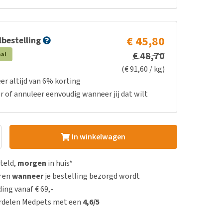
€ 45,80
bestelling
€ 48,70
aal
(€ 91,60 / kg)
er altijd van 6% korting
r of annuleer eenvoudig wanneer jij dat wilt
In winkelwagen
steld,
morgen
in huis*
r
en
wanneer
je bestelling bezorgd wordt
ing vanaf € 69,-
rdelen Medpets met een
4,6/5