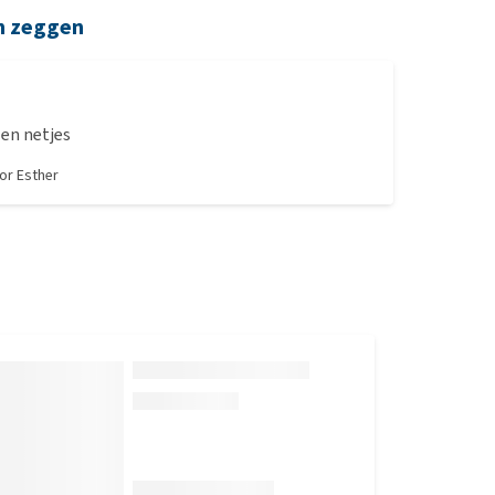
n zeggen
Vlot geleverd en netjes
oor
Esther