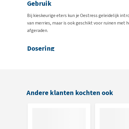
Gebruik
Bij kieskeurige eters kun je Oestress geleidelijk 
van merries, maar is ook geschikt voor ruinen met
afgeraden.
Dosering
Oestress kan in de lente en het zomerseizoen over
dit supplement het gehele jaar gebruikt worden. De
bij de liquid variant 3 tot 5 dagen worden aangeho
gedurende de piekperiode van de hengstigheid.
Andere klanten kochten ook
NAF Oestress Powder
Aanvangsdosering
O
30 gram ( 3 schepjes)
1