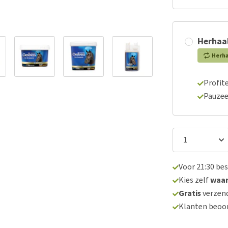
Herhaal
Herh
Profite
Pauzee
Voor 21:30 be
Kies zelf
waa
Gratis
verzend
Klanten beoo