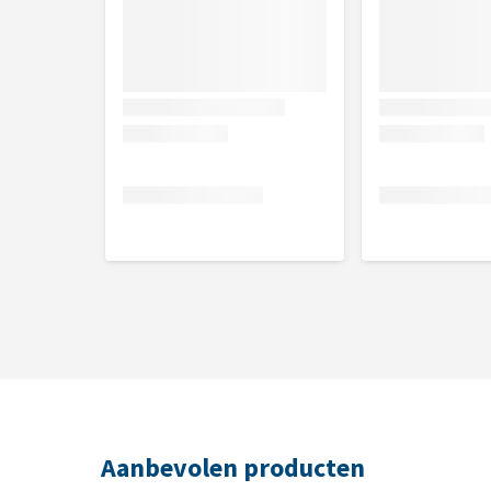
NAF Oestress Liquid
Aanvangsdosering
75 - 100 ml
Verpakking
NAF Oestress Powder is verkrijgbaar in verpakkingen v
Samenstelling
Powder:
Monnikspeperbessen, magnesiumoxide, gel
(gedroogd), gynostemma pentaphyllum, omicha bess
schelpen, kurkuma, mariadistel zaden, paardenbloe
(gedroogd), zoethout, koolzaadolie.
Liquid:
Water, 
tinctuur, sneeuwbal tinctuur, sarashina shoma tin
tinctuur, rozen (rozenbottel) tinctuur, kurkuma tin
Aanbevolen producten
omicha bessen tinctuur.