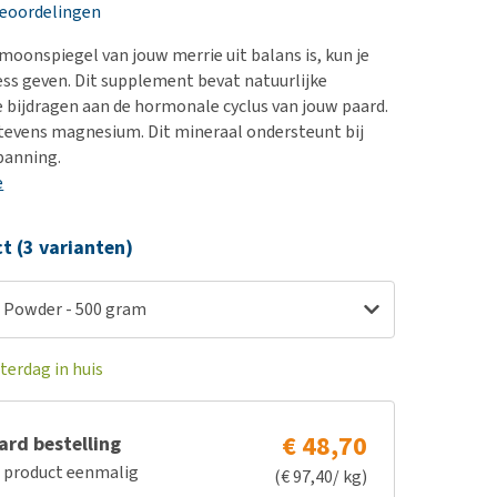
erproblemen
nd te zwaar wordt?
beoordelingen
derdom en dementie
lp! Mijn hond plast in
oonspiegel van jouw merrie uit balans is, kun je
is. Wat nu?
ergewicht en conditie
ss geven. Dit supplement bevat natuurlijke
kijk alles
e bijdragen aan de hormonale cyclus van jouw paard.
ieren, pezen en botten
tevens magnesium. Dit mineraal ondersteunt bij
uchtbaarheid
panning.
e
kijk alles
ct (3 varianten)
 Powder - 500 gram
terdag in huis
€ 48,70
rd bestelling
e product eenmalig
(€ 97,40/ kg)