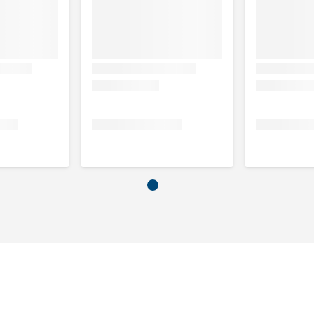
Onderhoudsdosering
25 - 50 ml
an 500, 1000 en 2500 gram, de liquid variant in 1 of 2 liter.
derse roos, troszilverkaars, zonnebloemzaad, wortel
en, fenegriek zaad, blauw glidkruid, rozenbottel
m bladeren, rozemarijn, ginkgo bladeren, gember, chlorella
magnesium chloride, glycerine. Monnikspeperbessen
ctuur, mariadistel zaden tinctuur, gynostemma pentaphyllum
ctuur, bosbessen tinctuur, gember tinctuur, ginkgo tinctuur,