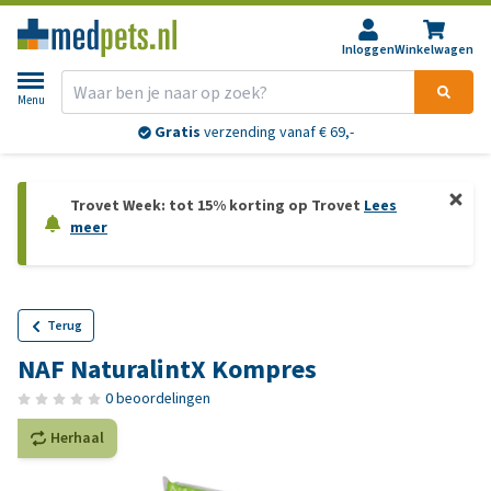
Inloggen
Winkelwagen
Menu
Gratis
verzending vanaf € 69,-
Trovet Week: tot 15% korting op Trovet
Lees
meer
Terug
NAF NaturalintX Kompres
0 beoordelingen
Herhaal