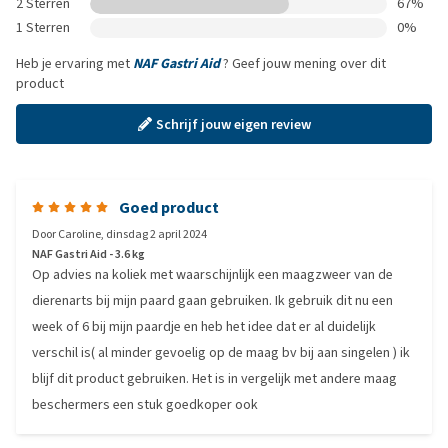
2 Sterren
67%
1 Sterren
0%
Heb je ervaring met
NAF Gastri Aid
? Geef jouw mening over dit
product
Schrijf jouw eigen review
Goed product
Door
Caroline
,
dinsdag 2 april 2024
NAF Gastri Aid - 3.6 kg
Op advies na koliek met waarschijnlijk een maagzweer van de
dierenarts bij mijn paard gaan gebruiken. Ik gebruik dit nu een
week of 6 bij mijn paardje en heb het idee dat er al duidelijk
verschil is( al minder gevoelig op de maag bv bij aan singelen ) ik
blijf dit product gebruiken. Het is in vergelijk met andere maag
beschermers een stuk goedkoper ook