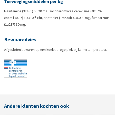
Toevoegingsmiddelen per kg
L-glutamine (3c451) 5.020 mg, saccharomyces cerevisiae (4b1702,
cncm i-4407) 1,4x10¹¹ cfu, bentoniet (1m558i) 498.000 mg, fumaarzuur
(1a297) 30 mg.
Bewaaradvies
Afgesloten bewaren op een koele, droge plek bij kamertemperatuur.
Andere klanten kochten ook