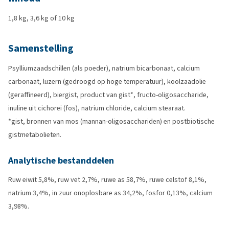
1,8 kg, 3,6 kg of 10 kg
Samenstelling
Psylliumzaadschillen (als poeder), natrium bicarbonaat, calcium
carbonaat, luzern (gedroogd op hoge temperatuur), koolzaadolie
(geraffineerd), biergist, product van gist*, fructo-oligosaccharide,
inuline uit cichorei (fos), natrium chloride, calcium stearaat.
*gist, bronnen van mos (mannan-oligosacchariden) en postbiotische
gistmetabolieten.
Analytische bestanddelen
Ruw eiwit 5,8%, ruw vet 2,7%, ruwe as 58,7%, ruwe celstof 8,1%,
natrium 3,4%, in zuur onoplosbare as 34,2%, fosfor 0,13%, calcium
3,98%.