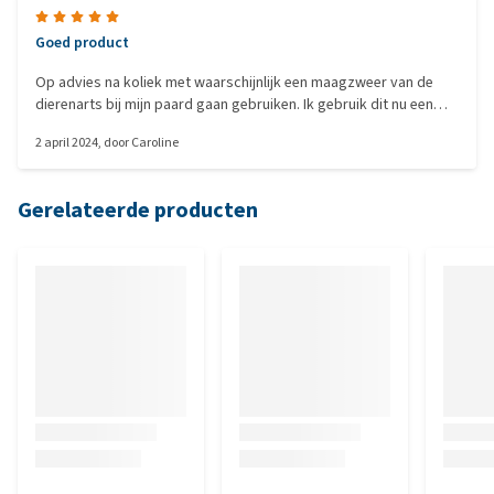
Goed product
Op advies na koliek met waarschijnlijk een maagzweer van de
dierenarts bij mijn paard gaan gebruiken. Ik gebruik dit nu een
week of 6 bij mijn paardje en heb het idee dat er al duidelijk
2 april 2024
, door
Caroline
verschil is( al minder gevoelig op de maag bv bij aan singelen ) ik
blijf dit product gebruiken. Het is in vergelijk met andere maag
beschermers een stuk goedkoper ook
Gerelateerde producten