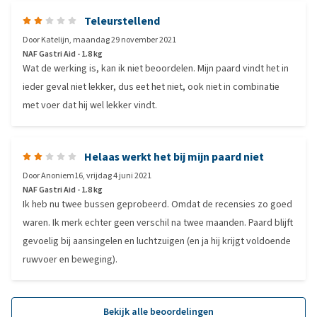
Teleurstellend
Door
Katelijn
,
maandag 29 november 2021
NAF Gastri Aid - 1.8 kg
Wat de werking is, kan ik niet beoordelen. Mijn paard vindt het in
ieder geval niet lekker, dus eet het niet, ook niet in combinatie
met voer dat hij wel lekker vindt.
Helaas werkt het bij mijn paard niet
Door
Anoniem16
,
vrijdag 4 juni 2021
NAF Gastri Aid - 1.8 kg
Ik heb nu twee bussen geprobeerd. Omdat de recensies zo goed
waren. Ik merk echter geen verschil na twee maanden. Paard blijft
gevoelig bij aansingelen en luchtzuigen (en ja hij krijgt voldoende
ruwvoer en beweging).
Bekijk alle beoordelingen