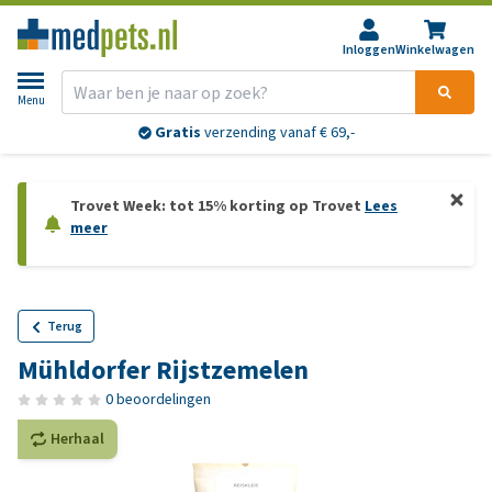
Inloggen
Winkelwagen
Menu
Gratis
verzending vanaf € 69,-
Trovet Week: tot 15% korting op Trovet
Lees
meer
Terug
Mühldorfer Rijstzemelen
0 beoordelingen
Herhaal